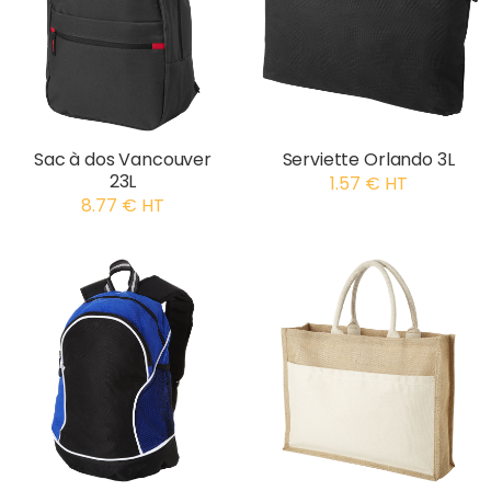
Sac à dos Vancouver
Serviette Orlando 3L
23L
1.57 € HT
8.77 € HT