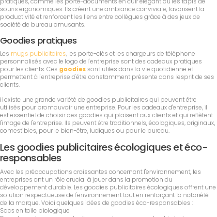
pratiques, comme les porte-documents en cuir élégant ou les tapis de
souris ergonomiques. Ils créent une ambiance conviviale, favorisent la
productivité et renforcent les liens entre collègues grâce à des jeux de
société de bureau amusants.
Goodies pratiques
Les
mugs publicitaires
, les porte-clés et les chargeurs de téléphone
personnalisés avec le logo de l'entreprise sont des cadeaux pratiques
pour les clients. Ces
goodies
sont utiles dans la vie quotidienne et
permettent à l'entreprise d'être constamment présente dans l'esprit de ses
clients.
il existe une grande variété de goodies publicitaires qui peuvent être
utilisés pour promouvoir une entreprise. Pour les cadeaux d'entreprise, il
est essentiel de choisir des goodies qui plaisent aux clients et qui reflètent
l'image de l'entreprise. Ils peuvent être traditionnels, écologiques, originaux,
comestibles, pour le bien-être, ludiques ou pour le bureau.
Les goodies publicitaires écologiques et éco-
responsables
Avec les préoccupations croissantes concernant l'environnement, les
entreprises ont un rôle crucial à jouer dans la promotion du
développement durable. Les goodies publicitaires écologiques offrent une
solution respectueuse de l'environnement tout en renforçant la notoriété
de la marque. Voici quelques idées de goodies éco-responsables :
Sacs en toile biologique