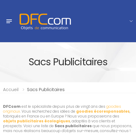
Sacs Publicitaires
Accueil
Sacs Publicitaires
DFCcom
est le spécialiste depuis plus de vingt ans des
goodies
originaux
. Vous recherchez des idées de
goodies écoresponsables
,
fabriqués en France ou en Europe ? Nous vous proposerons des
objets publicitaires écologiques
, adaptés à vos clients et
prospects. Voici une liste de
Sacs publicitaires
que nous proposons,
mais nous réalisons beaucoup d'objets sur-mesure, consultez-nous !