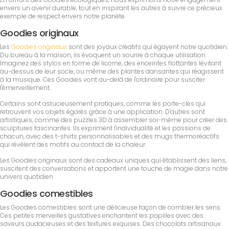
envers un avenir durable, tout en inspirant les autres à suivre ce précieux
exemple de respect envers notre planète.
Goodies originaux
Les
Goodies originaux
sont des joyaux créatifs qui égayent notre quotidien.
Du bureau à la maison, ils évoquent un sourire à chaque utilisation.
Imaginez des stylos en forme de licorne, des enceintes flottantes lévitant
au-dessus de leur socle, ou même des plantes dansantes qui réagissent
à la musique. Ces Goodies vont au-delà de l'ordinaire pour susciter
l'émerveillement.
Certains sont astucieusement pratiques, comme les porte-clés qui
retrouvent vos objets égarés grâce à une application. D'autres sont
artistiques, comme des puzzles 3D à assembler soi-même pour créer des
sculptures fascinantes. Ils expriment l'individualité et les passions de
chacun, avec des t-shirts personnalisables et des mugs thermoréactifs
qui révèlent des motifs au contact de la chaleur.
Les Goodies originaux sont des cadeaux uniques qui établissent des liens,
suscitent des conversations et apportent une touche de magie dans notre
univers quotidien.
Goodies comestibles
Les Goodies comestibles sont une délicieuse façon de combler les sens.
Ces petites merveilles gustatives enchantent les papilles avec des
saveurs audacieuses et des textures exquises. Des chocolats artisanaux