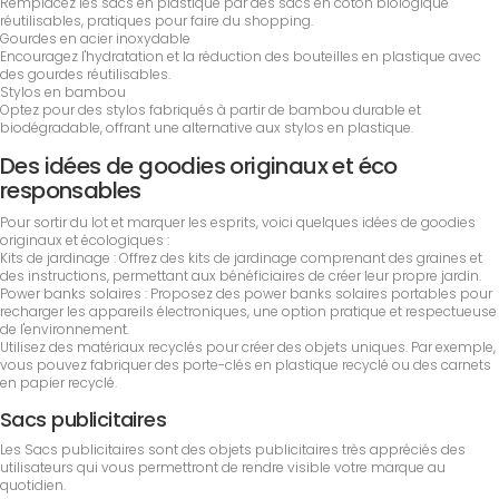
Remplacez les sacs en plastique par des sacs en coton biologique
réutilisables, pratiques pour faire du shopping.
Gourdes en acier inoxydable
Encouragez l'hydratation et la réduction des bouteilles en plastique avec
des gourdes réutilisables.
Stylos en bambou
Optez pour des stylos fabriqués à partir de bambou durable et
biodégradable, offrant une alternative aux stylos en plastique.
Des idées de goodies originaux et éco
responsables
Pour sortir du lot et marquer les esprits, voici quelques idées de goodies
originaux et écologiques :
Kits de jardinage : Offrez des kits de jardinage comprenant des graines et
des instructions, permettant aux bénéficiaires de créer leur propre jardin.
Power banks solaires : Proposez des power banks solaires portables pour
recharger les appareils électroniques, une option pratique et respectueuse
de l'environnement.
Utilisez des matériaux recyclés pour créer des objets uniques. Par exemple,
vous pouvez fabriquer des porte-clés en plastique recyclé ou des carnets
en papier recyclé.
Sacs publicitaires
Les Sacs publicitaires sont des objets publicitaires très appréciés des
utilisateurs qui vous permettront de rendre visible votre marque au
quotidien.