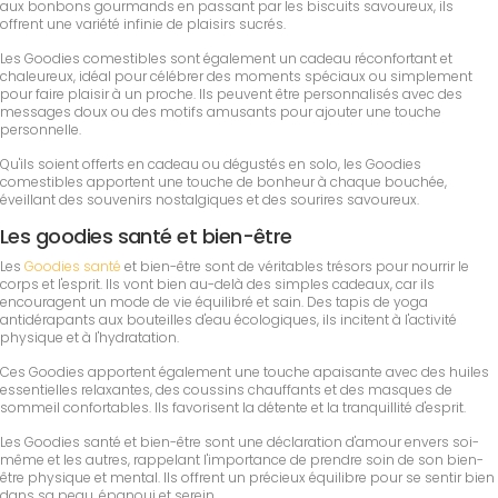
aux bonbons gourmands en passant par les biscuits savoureux, ils
offrent une variété infinie de plaisirs sucrés.
Les Goodies comestibles sont également un cadeau réconfortant et
chaleureux, idéal pour célébrer des moments spéciaux ou simplement
pour faire plaisir à un proche. Ils peuvent être personnalisés avec des
messages doux ou des motifs amusants pour ajouter une touche
personnelle.
Qu'ils soient offerts en cadeau ou dégustés en solo, les Goodies
comestibles apportent une touche de bonheur à chaque bouchée,
éveillant des souvenirs nostalgiques et des sourires savoureux.
Les goodies santé et bien-être
Les
Goodies santé
et bien-être sont de véritables trésors pour nourrir le
corps et l'esprit. Ils vont bien au-delà des simples cadeaux, car ils
encouragent un mode de vie équilibré et sain. Des tapis de yoga
antidérapants aux bouteilles d'eau écologiques, ils incitent à l'activité
physique et à l'hydratation.
Ces Goodies apportent également une touche apaisante avec des huiles
essentielles relaxantes, des coussins chauffants et des masques de
sommeil confortables. Ils favorisent la détente et la tranquillité d'esprit.
Les Goodies santé et bien-être sont une déclaration d'amour envers soi-
même et les autres, rappelant l'importance de prendre soin de son bien-
être physique et mental. Ils offrent un précieux équilibre pour se sentir bien
dans sa peau, épanoui et serein.