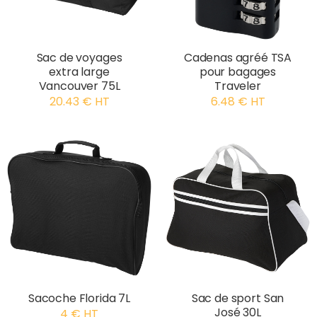
Sac de voyages
Cadenas agréé TSA
extra large
pour bagages
Vancouver 75L
Traveler
20.43 € HT
6.48 € HT
Sacoche Florida 7L
Sac de sport San
José 30L
4 € HT