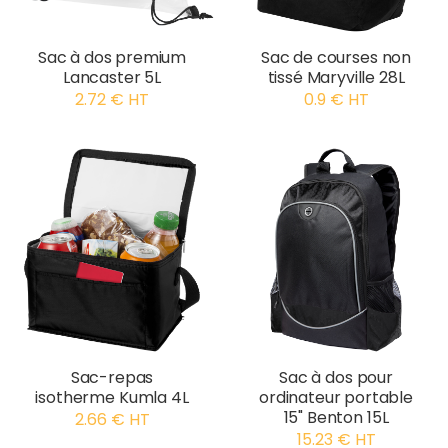
Sac à dos premium
Sac de courses non
Lancaster 5L
tissé Maryville 28L
2.72 € HT
0.9 € HT
Sac-repas
Sac à dos pour
isotherme Kumla 4L
ordinateur portable
15" Benton 15L
2.66 € HT
15.23 € HT