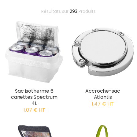
Résultats sur
293
Produits
Sac isotherme 6
Accroche-sac
canettes Spectrum
Atlantis
4L
1.47 € HT
1.07 € HT