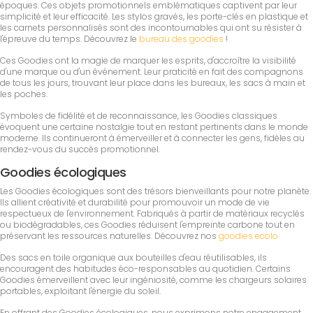
époques. Ces objets promotionnels emblématiques captivent par leur
simplicité et leur efficacité. Les stylos gravés, les porte-clés en plastique et
les carnets personnalisés sont des incontournables qui ont su résister à
l'épreuve du temps. Découvrez le
bureau des goodies
!
Ces Goodies ont la magie de marquer les esprits, d'accroître la visibilité
d'une marque ou d'un événement. Leur praticité en fait des compagnons
de tous les jours, trouvant leur place dans les bureaux, les sacs à main et
les poches.
Symboles de fidélité et de reconnaissance, les Goodies classiques
évoquent une certaine nostalgie tout en restant pertinents dans le monde
moderne. Ils continueront à émerveiller et à connecter les gens, fidèles au
rendez-vous du succès promotionnel.
Goodies écologiques
Les Goodies écologiques sont des trésors bienveillants pour notre planète.
Ils allient créativité et durabilité pour promouvoir un mode de vie
respectueux de l'environnement. Fabriqués à partir de matériaux recyclés
ou biodégradables, ces Goodies réduisent l'empreinte carbone tout en
préservant les ressources naturelles. Découvrez nos
goodies ecolo
Des sacs en toile organique aux bouteilles d'eau réutilisables, ils
encouragent des habitudes éco-responsables au quotidien. Certains
Goodies émerveillent avec leur ingéniosité, comme les chargeurs solaires
portables, exploitant l'énergie du soleil.
En offrant des Goodies écologiques, nous exprimons notre engagement