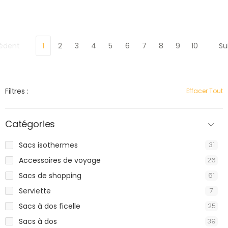
édent
1
2
3
4
5
6
7
8
9
10
Su
Filtres :
Effacer Tout
Catégories
Sacs isothermes
31
Accessoires de voyage
26
Sacs de shopping
61
Serviette
7
Sacs à dos ficelle
25
Sacs à dos
39