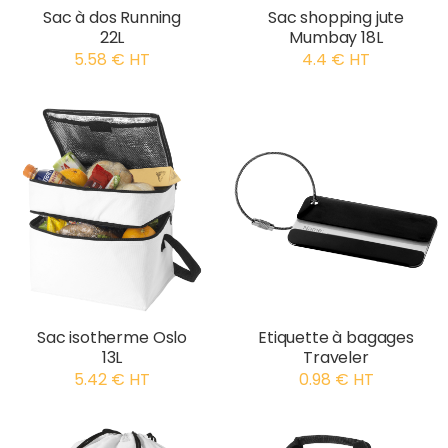
Sac à dos Running
Sac shopping jute
22L
Mumbay 18L
5.58 € HT
4.4 € HT
Sac isotherme Oslo
Etiquette à bagages
13L
Traveler
5.42 € HT
0.98 € HT