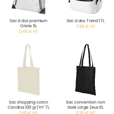
Sac à dos premium
Sac à dos Trend 17L
Oriole 5L
7.58 € HT
0.48 € HT
Sac shopping coton
Sac convention non
Carolina 100 gr/m² 7L
tissé Large Zeus 6L
0.61 € HT
0.35 € HT