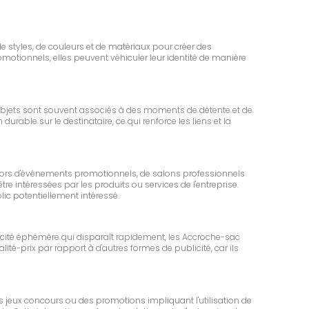
de styles, de couleurs et de matériaux pour créer des
motionnels, elles peuvent véhiculer leur identité de manière
s objets sont souvent associés à des moments de détente et de
rable sur le destinataire, ce qui renforce les liens et la
t lors d'événements promotionnels, de salons professionnels
e intéressées par les produits ou services de l'entreprise.
c potentiellement intéressé.
icité éphémère qui disparaît rapidement, les Accroche-sac
ité-prix par rapport à d'autres formes de publicité, car ils
s jeux concours ou des promotions impliquant l'utilisation de