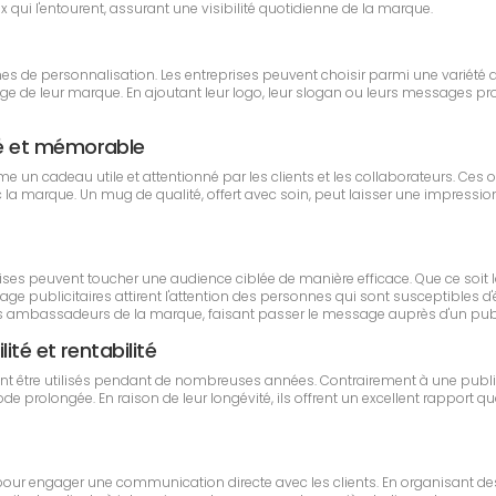
ui l'entourent, assurant une visibilité quotidienne de la marque.
rmes de personnalisation. Les entreprises peuvent choisir parmi une variété 
e de leur marque. En ajoutant leur logo, leur slogan ou leurs messages pro
ié et mémorable
e un cadeau utile et attentionné par les clients et les collaborateurs. Ce
la marque. Un mug de qualité, offert avec soin, peut laisser une impression du
prises peuvent toucher une audience ciblée de manière efficace. Que ce soi
 publicitaires attirent l'attention des personnes qui sont susceptibles d'êtr
 ambassadeurs de la marque, faisant passer le message auprès d'un publi
ité et rentabilité
ent être utilisés pendant de nombreuses années. Contrairement à une publ
prolongée. En raison de leur longévité, ils offrent un excellent rapport qual
 pour engager une communication directe avec les clients. En organisant de