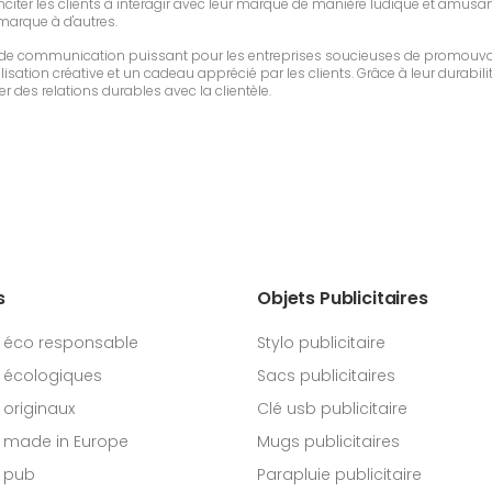
iter les clients à interagir avec leur marque de manière ludique et amusante.
 marque à d'autres.
l de communication puissant pour les entreprises soucieuses de promouvoi
sation créative et un cadeau apprécié par les clients. Grâce à leur durabilit
r des relations durables avec la clientèle.
s
Objets Publicitaires
 éco responsable
Stylo publicitaire
 écologiques
Sacs publicitaires
originaux
Clé usb publicitaire
 made in Europe
Mugs publicitaires
 pub
Parapluie publicitaire