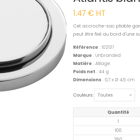
1.47 € HT
Cet accroche-sac pliable gard
peut être fixé au bord d'une s
Référence
: 102137
Marque
: Unbranded
Matière
: Alliage
Poids net
: 44 g
Dimensions
: 0,7 x Ø 4,5 cm
Couleurs:
Quantité
1
100
250