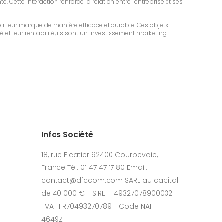
 Cette interaction renforce la relation entre l'entreprise et ses
r leur marque de manière efficace et durable. Ces objets
é et leur rentabilité, ils sont un investissement marketing
Infos Société
18, rue Ficatier 92400 Courbevoie,
France Tél: 01 47 47 17 80 Email:
contact@dfccom.com SARL au capital
de 40 000 € - SIRET : 49327078900032
TVA : FR70493270789 - Code NAF :
4649Z