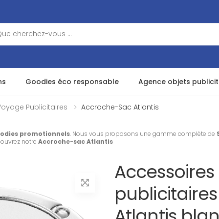
ns
Goodies éco responsable
Agence objets publicit
oyage Publicitaires
Accroche-Sac Atlantis
odies promotionnels
. Nous vous proposons une gamme complète de
couvrez notre
Accroche-sac Atlantis
Accessoires
publicitaire
Atlantis bla