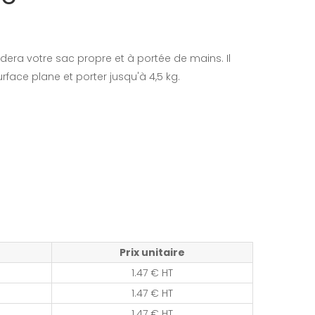
era votre sac propre et à portée de mains. Il
urface plane et porter jusqu'à 4,5 kg.
Prix unitaire
1.47 € HT
1.47 € HT
1.47 € HT