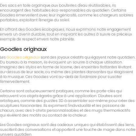
Des sacs en toile organique aux bouteilles d'eau réutilisables, ils
encouragent des habitudes éco-responsables au quotidien. Certains
Goodies émerveillent avec leur ingéniosité, comme les chargeurs solaires
portables, exploitant l'énergie du soleil.
En offrant des Goodies écologiques, nous exprimons notre engagement
envers un avenir durable, tout en inspirant les autres à suivre ce précieux
exemple de respect envers notre planète.
Goodies originaux
Les
Goodies originaux
sont des joyaux créatifs qui égayent notre quotidien.
Du bureau à la maison, ils évoquent un sourire à chaque utilisation.
Imaginez des stylos en forme de licorne, des enceintes flottantes lévitant
au-dessus de leur socle, ou même des plantes dansantes qui réagissent
à la musique. Ces Goodies vont au-delà de l'ordinaire pour susciter
l'émerveillement.
Certains sont astucieusement pratiques, comme les porte-clés qui
retrouvent vos objets égarés grâce à une application. D'autres sont
artistiques, comme des puzzles 3D à assembler soi-même pour créer des
sculptures fascinantes. Ils expriment l'individualité et les passions de
chacun, avec des t-shirts personnalisables et des mugs thermoréactifs
qui révèlent des motifs au contact de la chaleur.
Les Goodies originaux sont des cadeaux uniques qui établissent des liens,
suscitent des conversations et apportent une touche de magie dans notre
univers quotidien.