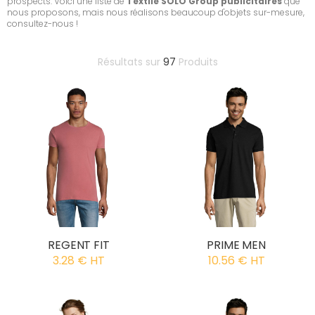
prospects. Voici une liste de
Textile SOLO Group publicitaires
que
nous proposons, mais nous réalisons beaucoup d'objets sur-mesure,
consultez-nous !
Résultats sur
97
Produits
REGENT FIT
PRIME MEN
3.28 € HT
10.56 € HT