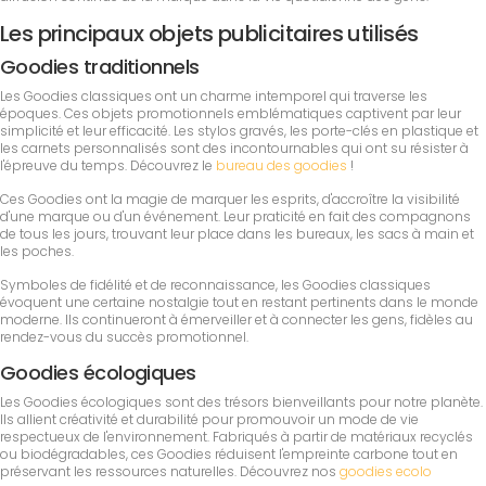
Les principaux objets publicitaires utilisés
Goodies traditionnels
Les Goodies classiques ont un charme intemporel qui traverse les
époques. Ces objets promotionnels emblématiques captivent par leur
simplicité et leur efficacité. Les stylos gravés, les porte-clés en plastique et
les carnets personnalisés sont des incontournables qui ont su résister à
l'épreuve du temps. Découvrez le
bureau des goodies
!
Ces Goodies ont la magie de marquer les esprits, d'accroître la visibilité
d'une marque ou d'un événement. Leur praticité en fait des compagnons
de tous les jours, trouvant leur place dans les bureaux, les sacs à main et
les poches.
Symboles de fidélité et de reconnaissance, les Goodies classiques
évoquent une certaine nostalgie tout en restant pertinents dans le monde
moderne. Ils continueront à émerveiller et à connecter les gens, fidèles au
rendez-vous du succès promotionnel.
Goodies écologiques
Les Goodies écologiques sont des trésors bienveillants pour notre planète.
Ils allient créativité et durabilité pour promouvoir un mode de vie
respectueux de l'environnement. Fabriqués à partir de matériaux recyclés
ou biodégradables, ces Goodies réduisent l'empreinte carbone tout en
préservant les ressources naturelles. Découvrez nos
goodies ecolo