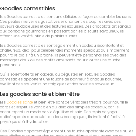
Goodies comestibles
Les Goodies comestibles sont une délicieuse façon de combler les sens.
Ces petites merveilles gustatives enchantent les papilles avec des
saveurs audacieuses et des textures exquises. Des chocolats artisanaux
aux bonbons gourmands en passant par les biscuits savoureux, ils
offrent une variété infinie de plaisirs sucrés.
Les Goodies comestibles sont également un cadeau réconfortant et
chaleureux, idéal pour célébrer des moments spéciaux ou simplement
pour faire plaisir à un proche. Ils peuvent être personnalisés avec des
messages doux ou des motifs amusants pour ajouter une touche
personnelle.
Qu'ils soient offerts en cadeau ou dégustés en solo, les Goodies
comestibles apportent une touche de bonheur à chaque bouchée,
éveillant des souvenirs nostalgiques et des sourires savoureux.
Les goodies santé et bien-être
Les
Goodies santé
et bien-être sont de véritables trésors pour nourrir le
corps et l'esprit. Ils vont bien au-delà des simples cadeaux, car ils
encouragent un mode de vie équilibré et sain. Des tapis de yoga
antidérapants aux bouteilles d'eau écologiques, ils incitent à l'activité
physique et à l'hydratation.
Ces Goodies apportent également une touche apaisante avec des huiles
essentielles relaxantes, des coussins chauffants et des masques de