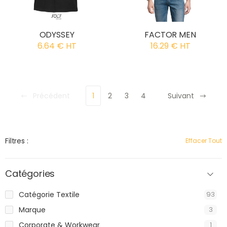
ODYSSEY
FACTOR MEN
6.64 € HT
16.29 € HT
Précédent
1
2
3
4
Suivant
Filtres :
Effacer Tout
Catégories
Catégorie Textile
93
Marque
3
Corporate & Workwear
1