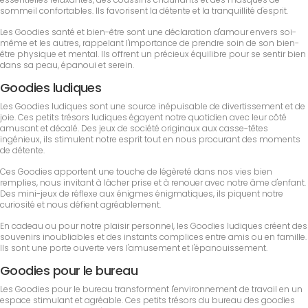
sommeil confortables. Ils favorisent la détente et la tranquillité d'esprit.
Les Goodies santé et bien-être sont une déclaration d'amour envers soi-
même et les autres, rappelant l'importance de prendre soin de son bien-
être physique et mental. Ils offrent un précieux équilibre pour se sentir bien
dans sa peau, épanoui et serein.
Goodies ludiques
Les Goodies ludiques sont une source inépuisable de divertissement et de
joie. Ces petits trésors ludiques égayent notre quotidien avec leur côté
amusant et décalé. Des jeux de société originaux aux casse-têtes
ingénieux, ils stimulent notre esprit tout en nous procurant des moments
de détente.
Ces Goodies apportent une touche de légèreté dans nos vies bien
remplies, nous invitant à lâcher prise et à renouer avec notre âme d'enfant.
Des mini-jeux de réflexe aux énigmes énigmatiques, ils piquent notre
curiosité et nous défient agréablement.
En cadeau ou pour notre plaisir personnel, les Goodies ludiques créent des
souvenirs inoubliables et des instants complices entre amis ou en famille.
Ils sont une porte ouverte vers l'amusement et l'épanouissement.
Goodies pour le bureau
Les Goodies pour le bureau transforment l'environnement de travail en un
espace stimulant et agréable. Ces petits trésors du bureau des goodies