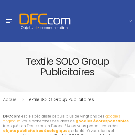
Textile SOLO Group
Publicitaires
Accueil
Textile SOLO Group Publicitaires
DFCcom
est le spécialiste depuis plus de vingt ans des
goodies
originaux
. Vous recherchez des idées de
goodies écoresponsables
,
fabriqués en France ou en Europe ? Nous vous proposerons des
objets publicitaires écologiques
, adaptés à vos clients et