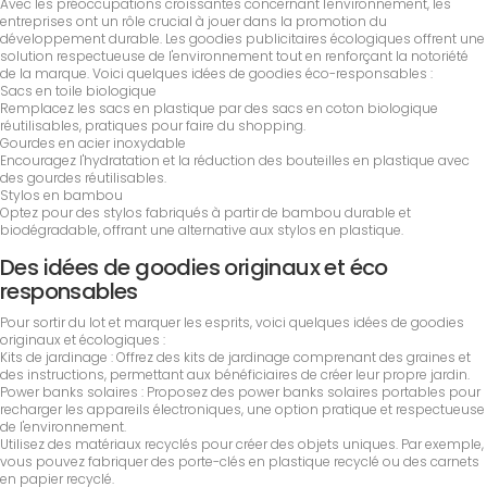
Avec les préoccupations croissantes concernant l'environnement, les
entreprises ont un rôle crucial à jouer dans la promotion du
développement durable. Les goodies publicitaires écologiques offrent une
solution respectueuse de l'environnement tout en renforçant la notoriété
de la marque. Voici quelques idées de goodies éco-responsables :
Sacs en toile biologique
Remplacez les sacs en plastique par des sacs en coton biologique
réutilisables, pratiques pour faire du shopping.
Gourdes en acier inoxydable
Encouragez l'hydratation et la réduction des bouteilles en plastique avec
des gourdes réutilisables.
Stylos en bambou
Optez pour des stylos fabriqués à partir de bambou durable et
biodégradable, offrant une alternative aux stylos en plastique.
Des idées de goodies originaux et éco
responsables
Pour sortir du lot et marquer les esprits, voici quelques idées de goodies
originaux et écologiques :
Kits de jardinage : Offrez des kits de jardinage comprenant des graines et
des instructions, permettant aux bénéficiaires de créer leur propre jardin.
Power banks solaires : Proposez des power banks solaires portables pour
recharger les appareils électroniques, une option pratique et respectueuse
de l'environnement.
Utilisez des matériaux recyclés pour créer des objets uniques. Par exemple,
vous pouvez fabriquer des porte-clés en plastique recyclé ou des carnets
en papier recyclé.