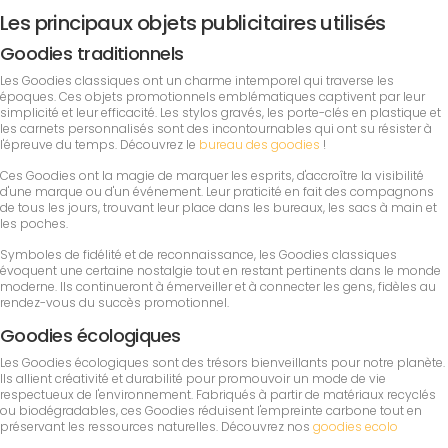
Les principaux objets publicitaires utilisés
Goodies traditionnels
Les Goodies classiques ont un charme intemporel qui traverse les
époques. Ces objets promotionnels emblématiques captivent par leur
simplicité et leur efficacité. Les stylos gravés, les porte-clés en plastique et
les carnets personnalisés sont des incontournables qui ont su résister à
l'épreuve du temps. Découvrez le
bureau des goodies
!
Ces Goodies ont la magie de marquer les esprits, d'accroître la visibilité
d'une marque ou d'un événement. Leur praticité en fait des compagnons
de tous les jours, trouvant leur place dans les bureaux, les sacs à main et
les poches.
Symboles de fidélité et de reconnaissance, les Goodies classiques
évoquent une certaine nostalgie tout en restant pertinents dans le monde
moderne. Ils continueront à émerveiller et à connecter les gens, fidèles au
rendez-vous du succès promotionnel.
Goodies écologiques
Les Goodies écologiques sont des trésors bienveillants pour notre planète.
Ils allient créativité et durabilité pour promouvoir un mode de vie
respectueux de l'environnement. Fabriqués à partir de matériaux recyclés
ou biodégradables, ces Goodies réduisent l'empreinte carbone tout en
préservant les ressources naturelles. Découvrez nos
goodies ecolo