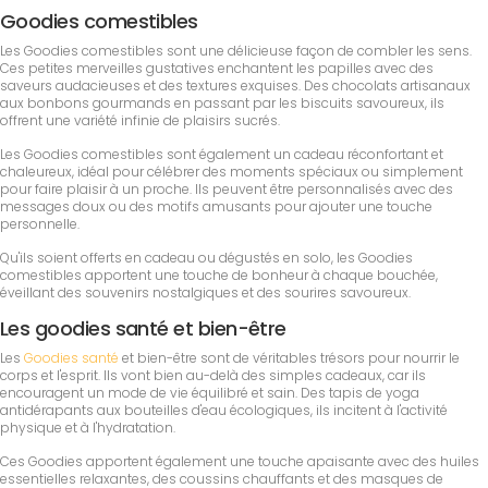
Goodies comestibles
Les Goodies comestibles sont une délicieuse façon de combler les sens.
Ces petites merveilles gustatives enchantent les papilles avec des
saveurs audacieuses et des textures exquises. Des chocolats artisanaux
aux bonbons gourmands en passant par les biscuits savoureux, ils
offrent une variété infinie de plaisirs sucrés.
Les Goodies comestibles sont également un cadeau réconfortant et
chaleureux, idéal pour célébrer des moments spéciaux ou simplement
pour faire plaisir à un proche. Ils peuvent être personnalisés avec des
messages doux ou des motifs amusants pour ajouter une touche
personnelle.
Qu'ils soient offerts en cadeau ou dégustés en solo, les Goodies
comestibles apportent une touche de bonheur à chaque bouchée,
éveillant des souvenirs nostalgiques et des sourires savoureux.
Les goodies santé et bien-être
Les
Goodies santé
et bien-être sont de véritables trésors pour nourrir le
corps et l'esprit. Ils vont bien au-delà des simples cadeaux, car ils
encouragent un mode de vie équilibré et sain. Des tapis de yoga
antidérapants aux bouteilles d'eau écologiques, ils incitent à l'activité
physique et à l'hydratation.
Ces Goodies apportent également une touche apaisante avec des huiles
essentielles relaxantes, des coussins chauffants et des masques de