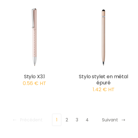
Stylo X3.1
Stylo stylet en métal
épuré
0.56 € HT
1.42 € HT
Précédent
1
2
3
4
Suivant