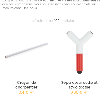
prospects. Voici une liste de
Fournitures de bureau publicitaires
que nous proposons, mais nous réalisons beaucoup d'objets sur-
mesure, consultez-nous !
Résultats sur
109
Produits
Crayon de
Séparateur audio et
charpentier
stylo tactile
0.4 € HT
0.86 € HT