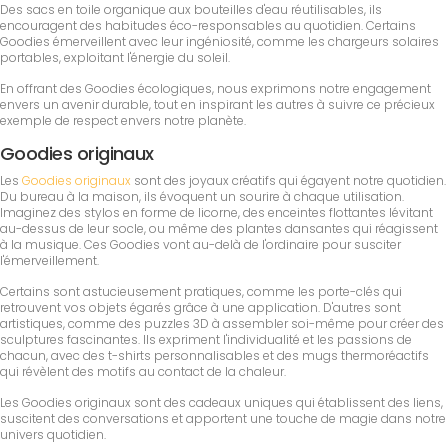
Des sacs en toile organique aux bouteilles d'eau réutilisables, ils
encouragent des habitudes éco-responsables au quotidien. Certains
Goodies émerveillent avec leur ingéniosité, comme les chargeurs solaires
portables, exploitant l'énergie du soleil.
En offrant des Goodies écologiques, nous exprimons notre engagement
envers un avenir durable, tout en inspirant les autres à suivre ce précieux
exemple de respect envers notre planète.
Goodies originaux
Les
Goodies originaux
sont des joyaux créatifs qui égayent notre quotidien.
Du bureau à la maison, ils évoquent un sourire à chaque utilisation.
Imaginez des stylos en forme de licorne, des enceintes flottantes lévitant
au-dessus de leur socle, ou même des plantes dansantes qui réagissent
à la musique. Ces Goodies vont au-delà de l'ordinaire pour susciter
l'émerveillement.
Certains sont astucieusement pratiques, comme les porte-clés qui
retrouvent vos objets égarés grâce à une application. D'autres sont
artistiques, comme des puzzles 3D à assembler soi-même pour créer des
sculptures fascinantes. Ils expriment l'individualité et les passions de
chacun, avec des t-shirts personnalisables et des mugs thermoréactifs
qui révèlent des motifs au contact de la chaleur.
Les Goodies originaux sont des cadeaux uniques qui établissent des liens,
suscitent des conversations et apportent une touche de magie dans notre
univers quotidien.