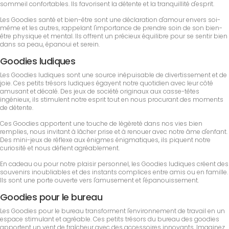
sommeil confortables. Ils favorisent la détente et la tranquillité d'esprit.
Les Goodies santé et bien-être sont une déclaration d'amour envers soi-
même et les autres, rappelant l'importance de prendre soin de son bien-
être physique et mental. Ils offrent un précieux équilibre pour se sentir bien
dans sa peau, épanoui et serein.
Goodies ludiques
Les Goodies ludiques sont une source inépuisable de divertissement et de
joie. Ces petits trésors ludiques égayent notre quotidien avec leur côté
amusant et décalé. Des jeux de société originaux aux casse-têtes
ingénieux, ils stimulent notre esprit tout en nous procurant des moments
de détente.
Ces Goodies apportent une touche de légèreté dans nos vies bien
remplies, nous invitant à lâcher prise et à renouer avec notre âme d'enfant.
Des mini-jeux de réflexe aux énigmes énigmatiques, ils piquent notre
curiosité et nous défient agréablement.
En cadeau ou pour notre plaisir personnel, les Goodies ludiques créent des
souvenirs inoubliables et des instants complices entre amis ou en famille.
Ils sont une porte ouverte vers l'amusement et l'épanouissement.
Goodies pour le bureau
Les Goodies pour le bureau transforment l'environnement de travail en un
espace stimulant et agréable. Ces petits trésors du bureau des goodies
apportent un vent de fraîcheur avec des accessoires innovants. Imaginez