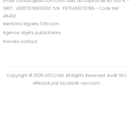
Email: contact@dfccom.com SARL au capital de 40 000 € -
SIRET : 49327078900032 TVA : FR70493270789 - Code NAF :
4649Z
Mentions légales | Dfccom
Agence objets publicitaires
Prendre contact
Copyright © 2026 DFCCOM. All Rights Reserved.
Audit SEO
effectué par EscaladE-seo.com