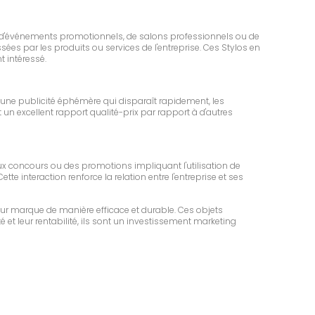
ors d'événements promotionnels, de salons professionnels ou de
sées par les produits ou services de l'entreprise. Ces Stylos en
 intéressé.
 une publicité éphémère qui disparaît rapidement, les
 un excellent rapport qualité-prix par rapport à d'autres
eux concours ou des promotions impliquant l'utilisation de
te interaction renforce la relation entre l'entreprise et ses
ur marque de manière efficace et durable. Ces objets
é et leur rentabilité, ils sont un investissement marketing