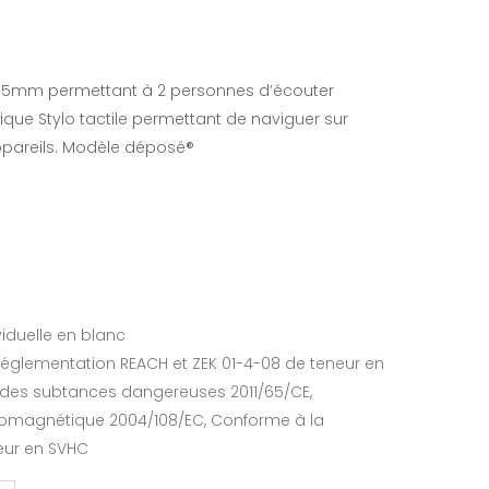
3.5mm permettant à 2 personnes d’écouter
e Stylo tactile permettant de naviguer sur
ppareils. Modèle déposé®
viduelle en blanc
réglementation REACH et ZEK 01-4-08 de teneur en
e des subtances dangereuses 2011/65/CE,
tromagnétique 2004/108/EC, Conforme à la
eur en SVHC