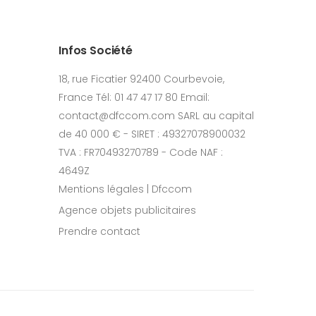
Infos Société
18, rue Ficatier 92400 Courbevoie,
France Tél: 01 47 47 17 80 Email:
contact@dfccom.com SARL au capital
de 40 000 € - SIRET : 49327078900032
TVA : FR70493270789 - Code NAF :
4649Z
Mentions légales | Dfccom
Agence objets publicitaires
Prendre contact