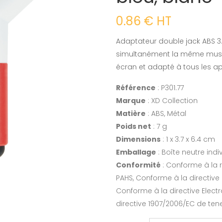
0.86 € HT
Adaptateur double jack ABS 
simultanément la même musiqu
écran et adapté à tous les a
Référence
: P301.77
Marque
: XD Collection
Matière
: ABS, Métal
Poids net
: 7 g
Dimensions
: 1 x 3.7 x 6.4 cm
Emballage
: Boîte neutre indi
Conformité
: Conforme à la 
PAHS, Conforme à la directiv
Conforme à la directive Elec
directive 1907/2006/EC de ten