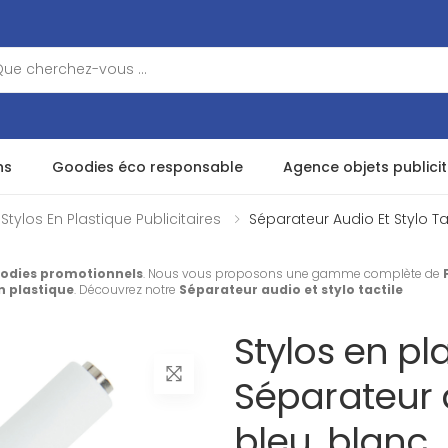
ns
Goodies éco responsable
Agence objets publicit
Stylos En Plastique Publicitaires
Séparateur Audio Et Stylo Ta
odies promotionnels
. Nous vous proposons une gamme complète de
n plastique
. Découvrez notre
Séparateur audio et stylo tactile
Stylos en pla
Séparateur a
bleu, blanc