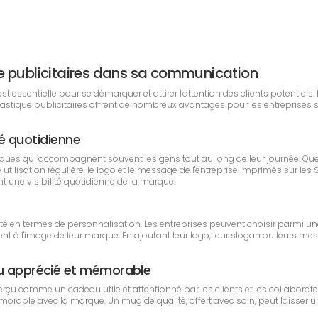
ique publicitaires dans sa communication
essentielle pour se démarquer et attirer l'attention des clients potentiels. 
plastique publicitaires offrent de nombreux avantages pour les entreprises
ité quotidienne
iques qui accompagnent souvent les gens tout au long de leur journée. Q
tte utilisation régulière, le logo et le message de l'entreprise imprimés sur
nt une visibilité quotidienne de la marque.
ilité en termes de personnalisation. Les entreprises peuvent choisir parmi un
nt à l'image de leur marque. En ajoutant leur logo, leur slogan ou leurs me
eau apprécié et mémorable
t perçu comme un cadeau utile et attentionné par les clients et les collabo
émorable avec la marque. Un mug de qualité, offert avec soin, peut laisser un