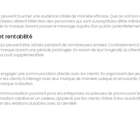
ises peuvent toucher une audience ciblée de manière efficace. Que ce soit l
aires attirent l'attention des personnes qui sont susceptibles d'être intéres
la marque, faisant passer le message auprès d'un public potentiellement
et rentabilité
es qui peuvent être utilisés pendant de nombreuses années. Contrairement à
arque durant une période prolongée. En raison de leur longévité, ils offrent
sans coût supplémentaire.
our engager une communication directe avec les clients. En organisant des j
er les clients à interagir avec leur marque de manière ludique et amusante. Cet
 marque à d'autres.
de communication puissant pour les entreprises soucieuses de promouvoir le
sation créative et un cadeau apprécié par les clients. Grâce à leur durabilit
r des relations durables avec la clientèle.