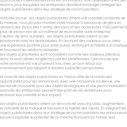
opportunités intéressantes pour les annonceurs. Voici quelques-unes des
raisons pour lesquelles les entreprises devraient envisager d'intégrer les
objets publicitaires dans leur stratégie de communication :
Visibilité accrue : Les objets publicitaires offrent une visibilité constante de
la marque. Vous pouvez montrer votre marque à beaucoup de gens en
utilisant des stylos, des t-shirts, des sacs et des accessoires. Cela permet à
plus de personnes de connaître et de reconnaître votre entreprise.
Création de liens durables : Les objets publicitaires créent un lien
émotionnel avec les destinataires. En donnant des cadeaux, vous créez
une expérience positive pour votre public, renforçant la fidélité à la marque
et favorisant les relations durables.
Les objets publicitaires sont considérés comme des cadeaux précieux,
donc ils sont utilisés longtemps par les bénéficiaires. Cela assure que
votre annonce est vue plusieurs fois, avec un bon retour sur
investissement par rapport à d'autres publicités temporaires.
Le marché des objets publicitaires en France offre de nombreuses
opportunités pour les annonceurs. Avec une croissance soutenue, une
demande croissante pour des objets écologiques et une personnalisation
avancée, les entreprises peuvent tirer parti de ces tendances pour
renforcer leur visibilité et leur impact.
Les objets publicitaires créent un lien concret avec le public, augmentent
la notoriété de la marque et favorisent la fidélité des clients. En intégrant les
objets publicitaires dans leur stratégie de communication, les annonceurs
peuvent exploiter le potentiel de ce marché florissant en France. test