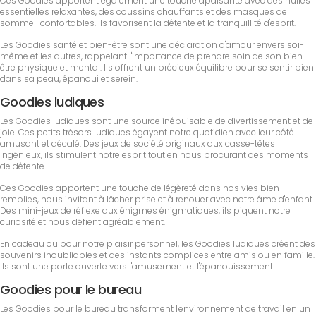
Ces Goodies apportent également une touche apaisante avec des huiles
essentielles relaxantes, des coussins chauffants et des masques de
sommeil confortables. Ils favorisent la détente et la tranquillité d'esprit.
Les Goodies santé et bien-être sont une déclaration d'amour envers soi-
même et les autres, rappelant l'importance de prendre soin de son bien-
être physique et mental. Ils offrent un précieux équilibre pour se sentir bien
dans sa peau, épanoui et serein.
Goodies ludiques
Les Goodies ludiques sont une source inépuisable de divertissement et de
joie. Ces petits trésors ludiques égayent notre quotidien avec leur côté
amusant et décalé. Des jeux de société originaux aux casse-têtes
ingénieux, ils stimulent notre esprit tout en nous procurant des moments
de détente.
Ces Goodies apportent une touche de légèreté dans nos vies bien
remplies, nous invitant à lâcher prise et à renouer avec notre âme d'enfant.
Des mini-jeux de réflexe aux énigmes énigmatiques, ils piquent notre
curiosité et nous défient agréablement.
En cadeau ou pour notre plaisir personnel, les Goodies ludiques créent des
souvenirs inoubliables et des instants complices entre amis ou en famille.
Ils sont une porte ouverte vers l'amusement et l'épanouissement.
Goodies pour le bureau
Les Goodies pour le bureau transforment l'environnement de travail en un