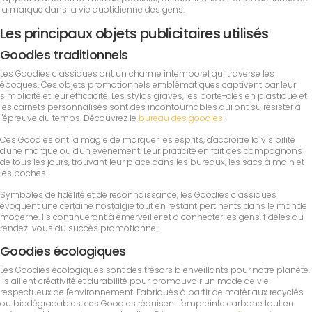
la marque dans la vie quotidienne des gens.
Les principaux objets publicitaires utilisés
Goodies traditionnels
Les Goodies classiques ont un charme intemporel qui traverse les
époques. Ces objets promotionnels emblématiques captivent par leur
simplicité et leur efficacité. Les stylos gravés, les porte-clés en plastique et
les carnets personnalisés sont des incontournables qui ont su résister à
l'épreuve du temps. Découvrez le
bureau des goodies
!
Ces Goodies ont la magie de marquer les esprits, d'accroître la visibilité
d'une marque ou d'un événement. Leur praticité en fait des compagnons
de tous les jours, trouvant leur place dans les bureaux, les sacs à main et
les poches.
Symboles de fidélité et de reconnaissance, les Goodies classiques
évoquent une certaine nostalgie tout en restant pertinents dans le monde
moderne. Ils continueront à émerveiller et à connecter les gens, fidèles au
rendez-vous du succès promotionnel.
Goodies écologiques
Les Goodies écologiques sont des trésors bienveillants pour notre planète.
Ils allient créativité et durabilité pour promouvoir un mode de vie
respectueux de l'environnement. Fabriqués à partir de matériaux recyclés
ou biodégradables, ces Goodies réduisent l'empreinte carbone tout en