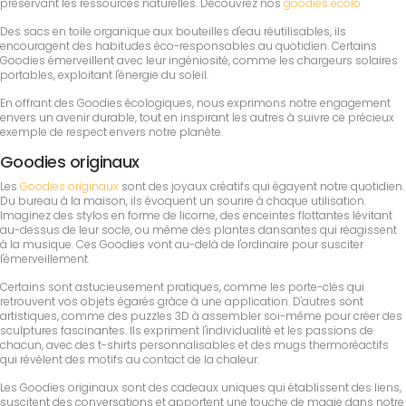
préservant les ressources naturelles. Découvrez nos
goodies ecolo
Des sacs en toile organique aux bouteilles d'eau réutilisables, ils
encouragent des habitudes éco-responsables au quotidien. Certains
Goodies émerveillent avec leur ingéniosité, comme les chargeurs solaires
portables, exploitant l'énergie du soleil.
En offrant des Goodies écologiques, nous exprimons notre engagement
envers un avenir durable, tout en inspirant les autres à suivre ce précieux
exemple de respect envers notre planète.
Goodies originaux
Les
Goodies originaux
sont des joyaux créatifs qui égayent notre quotidien.
Du bureau à la maison, ils évoquent un sourire à chaque utilisation.
Imaginez des stylos en forme de licorne, des enceintes flottantes lévitant
au-dessus de leur socle, ou même des plantes dansantes qui réagissent
à la musique. Ces Goodies vont au-delà de l'ordinaire pour susciter
l'émerveillement.
Certains sont astucieusement pratiques, comme les porte-clés qui
retrouvent vos objets égarés grâce à une application. D'autres sont
artistiques, comme des puzzles 3D à assembler soi-même pour créer des
sculptures fascinantes. Ils expriment l'individualité et les passions de
chacun, avec des t-shirts personnalisables et des mugs thermoréactifs
qui révèlent des motifs au contact de la chaleur.
Les Goodies originaux sont des cadeaux uniques qui établissent des liens,
suscitent des conversations et apportent une touche de magie dans notre