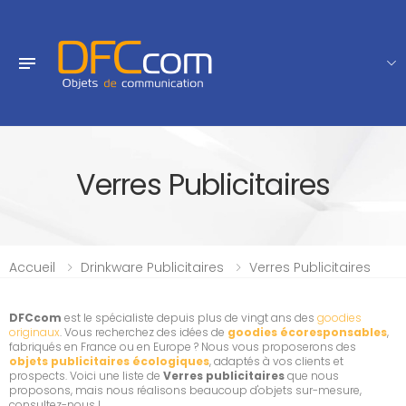
Verres Publicitaires
Accueil
Drinkware Publicitaires
Verres Publicitaires
DFCcom
est le spécialiste depuis plus de vingt ans des
goodies
originaux
. Vous recherchez des idées de
goodies écoresponsables
,
fabriqués en France ou en Europe ? Nous vous proposerons des
objets publicitaires écologiques
, adaptés à vos clients et
prospects. Voici une liste de
Verres publicitaires
que nous
proposons, mais nous réalisons beaucoup d'objets sur-mesure,
consultez-nous !