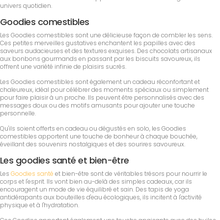
univers quotidien.
Goodies comestibles
Les Goodies comestibles sont une délicieuse façon de combler les sens.
Ces petites merveilles gustatives enchantent les papilles avec des
saveurs audacieuses et des textures exquises. Des chocolats artisanaux
aux bonbons gourmands en passant par les biscuits savoureux, ils
offrent une variété infinie de plaisirs sucrés.
Les Goodies comestibles sont également un cadeau réconfortant et
chaleureux, idéal pour célébrer des moments spéciaux ou simplement
pour faire plaisir à un proche. Ils peuvent être personnalisés avec des
messages doux ou des motifs amusants pour ajouter une touche
personnelle.
Qu'ils soient offerts en cadeau ou dégustés en solo, les Goodies
comestibles apportent une touche de bonheur à chaque bouchée,
éveillant des souvenirs nostalgiques et des sourires savoureux.
Les goodies santé et bien-être
Les
Goodies santé
et bien-être sont de véritables trésors pour nourrir le
corps et l'esprit. Ils vont bien au-delà des simples cadeaux, car ils
encouragent un mode de vie équilibré et sain. Des tapis de yoga
antidérapants aux bouteilles d'eau écologiques, ils incitent à l'activité
physique et à l'hydratation.