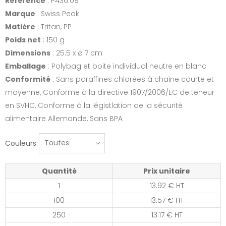
Référence
: P436.09
Marque
: Swiss Peak
Matière
: Tritan, PP
Poids net
: 150 g
Dimensions
: 25.5 x ø 7 cm
Emballage
: Polybag et boite individual neutre en blanc
Conformité
: Sans paraffines chlorées à chaine courte et
moyenne, Conforme à la directive 1907/2006/EC de teneur
en SVHC, Conforme à la légistlation de la sécurité
alimentaire Allemande, Sans BPA
Couleurs:
Quantité
Prix unitaire
1
13.92 € HT
100
13.57 € HT
250
13.17 € HT