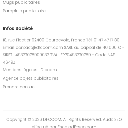
Mugs publicitaires
Parapluie publicitaire
Infos Société
18, rue Ficatier 92400 Courbevoie, France Tél: 01 47 47 17 80
Email: contact@dfccom.com SARL au capital de 40 000 € -
SIRET : 49327078900032 TVA : FR70493270789 - Code NAF :
4649Z
Mentions légales | Dfccom
Agence objets publicitaires
Prendre contact
Copyright © 2026 DFCCOM. All Rights Reserved.
Audit SEO
effectué par EscaladE-seo.com