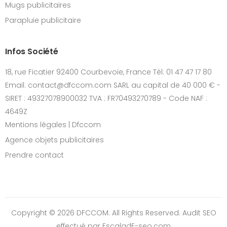
Mugs publicitaires
Parapluie publicitaire
Infos Société
18, rue Ficatier 92400 Courbevoie, France Tél: 01 47 47 17 80
Email: contact@dfccom.com SARL au capital de 40 000 € -
SIRET : 49327078900032 TVA : FR70493270789 - Code NAF :
4649Z
Mentions légales | Dfccom
Agence objets publicitaires
Prendre contact
Copyright © 2026 DFCCOM. All Rights Reserved.
Audit SEO
effectué par EscaladE-seo.com