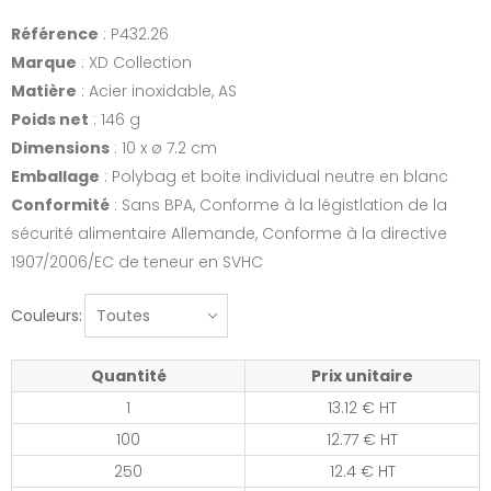
Référence
: P432.26
Marque
: XD Collection
Matière
: Acier inoxidable, AS
Poids net
: 146 g
Dimensions
: 10 x ø 7.2 cm
Emballage
: Polybag et boite individual neutre en blanc
Conformité
: Sans BPA, Conforme à la légistlation de la
sécurité alimentaire Allemande, Conforme à la directive
1907/2006/EC de teneur en SVHC
Couleurs:
Quantité
Prix unitaire
1
13.12 € HT
100
12.77 € HT
250
12.4 € HT