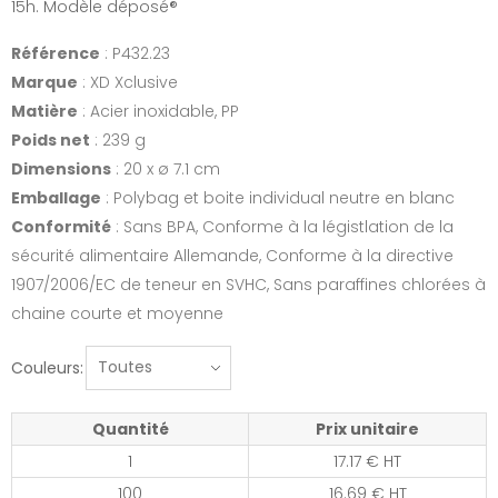
15h. Modèle déposé®
Référence
: P432.23
Marque
: XD Xclusive
Matière
: Acier inoxidable, PP
Poids net
: 239 g
Dimensions
: 20 x ø 7.1 cm
Emballage
: Polybag et boite individual neutre en blanc
Conformité
: Sans BPA, Conforme à la légistlation de la
sécurité alimentaire Allemande, Conforme à la directive
1907/2006/EC de teneur en SVHC, Sans paraffines chlorées à
chaine courte et moyenne
Couleurs:
Quantité
Prix unitaire
1
17.17 € HT
100
16.69 € HT