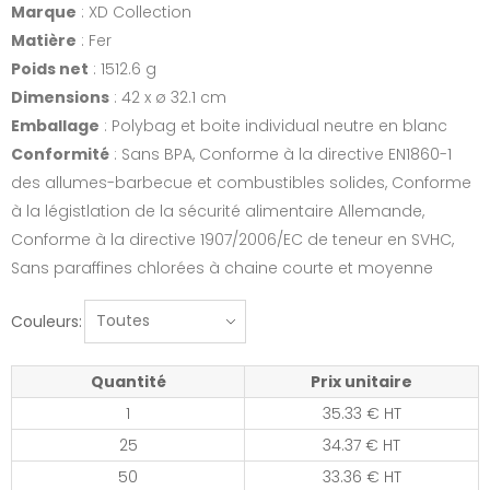
Marque
: XD Collection
Matière
: Fer
Poids net
: 1512.6 g
Dimensions
: 42 x ø 32.1 cm
Emballage
: Polybag et boite individual neutre en blanc
Conformité
: Sans BPA, Conforme à la directive EN1860-1
des allumes-barbecue et combustibles solides, Conforme
à la légistlation de la sécurité alimentaire Allemande,
Conforme à la directive 1907/2006/EC de teneur en SVHC,
Sans paraffines chlorées à chaine courte et moyenne
Couleurs:
Quantité
Prix unitaire
1
35.33 € HT
25
34.37 € HT
50
33.36 € HT