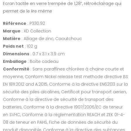
Ecran tactile en verre trempée de 1,28”, rétroéclairage qui
permet de le lire même
Référence
: P330.92
Marque
: XD Collection
Matière
: Alliage de zinc, Caoutchouc
Poids net
: 102 g
Dimensions
: 0.7 x 3.1 x 3.9 cm
Emballage
: Boîte cadeau
Conformité
: Sans paraffines chlorées à chaine courte et
moyenne, Conform Nickel release test methode directive BS
EN 1811:2012 and A:2015, Conforme à la directive EN62133 sur la
sécurité des piles alcalines, Certificat pour transport aerien,
Conforme à la directive de sécurité de transport des
batteries, Conforme à la directive 1907/2006/EC de teneur
en SVHC, Conforme à la réglementation REACH et ZEK 01-4-
08 de teneur en PAHS, Fiche de données de sécurité du
produit disponible, Conforme à la directive des subtances