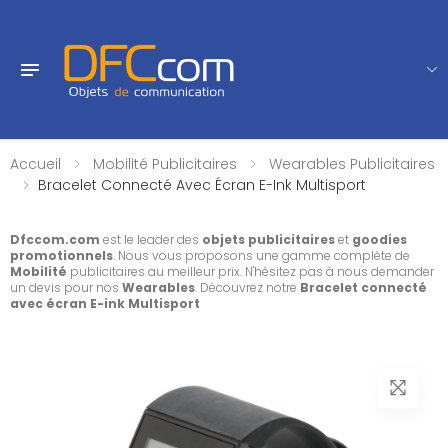
Accueil
Mobilité Publicitaires
Wearables Publicitaires
Bracelet Connecté Avec Écran E-Ink Multisport
Dfccom.com
est le leader des
objets publicitaires
et
goodies
promotionnels
. Nous vous proposons une gamme complète de
Mobilité
publicitaires au meilleur prix. N'hésitez pas à nous demander
un devis pour nos
Wearables
. Découvrez notre
Bracelet connecté
avec écran E-ink Multisport