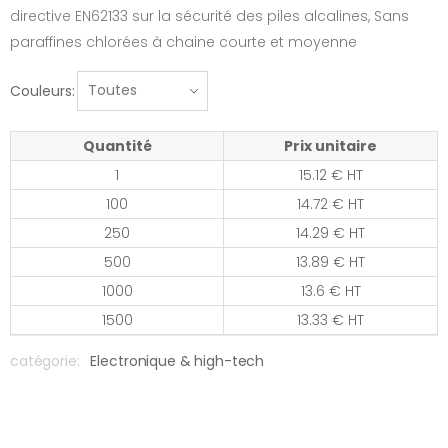
directive EN62133 sur la sécurité des piles alcalines, Sans
paraffines chlorées à chaine courte et moyenne
Couleurs:
Quantité
Prix unitaire
1
15.12 € HT
100
14.72 € HT
250
14.29 € HT
500
13.89 € HT
1000
13.6 € HT
1500
13.33 € HT
catégorie:
Electronique & high-tech