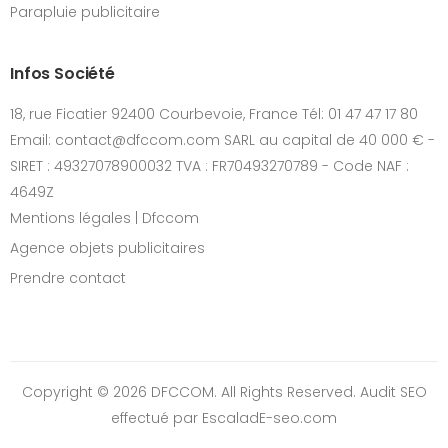
Parapluie publicitaire
Infos Société
18, rue Ficatier 92400 Courbevoie, France Tél: 01 47 47 17 80
Email: contact@dfccom.com SARL au capital de 40 000 € -
SIRET : 49327078900032 TVA : FR70493270789 - Code NAF :
4649Z
Mentions légales | Dfccom
Agence objets publicitaires
Prendre contact
Copyright © 2026 DFCCOM. All Rights Reserved.
Audit SEO
effectué par EscaladE-seo.com