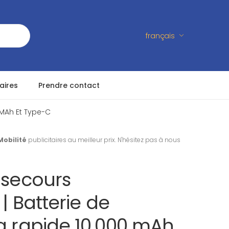
français
aires
Prendre contact
 MAh Et Type-C
Mobilité
publicitaires au meilleur prix. N'hésitez pas à nous
 secours
 | Batterie de
ra rapide 10.000 mAh