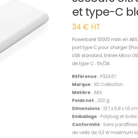
et type-C b
34 € HT
Powerbank 10000 mAh en ABS qu
port type C pour charger (Po
USB standard. Entrée Micro USB 
de type C : 5V/2A
Référence
: P324.67
Marque
: XD Collection
Matière
: ABS
Poids net
: 202 g
Dimensions
: 13.7 x 6.8 x 1.6 c
Emballage
: Polybag et boite
Conformité
: Sans paraffine
de veille de 0,3 W maximum lo