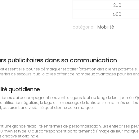
250
500
catégorie:
Mobilité
cours publicitaires dans sa communication
essentielle pour se démarquer et attirer l'attention des clients potentiels. P
atteries de secours publicitaires offrent de nombreux avantages pour les 
lité quotidienne
atiques qui accompagnent souvent les gens tout au long de leur journée. 
tte utilisation régulière, le logo et le message de l'entreprise imprimés sur
t, assurant une visibilité quotidienne de la marque.
nt une grande flexibilité en termes de personnalisation. Les entreprises peu
000 mAh et type-C qui correspondent parfaitement à l'image de leur marque.
créative et originale.