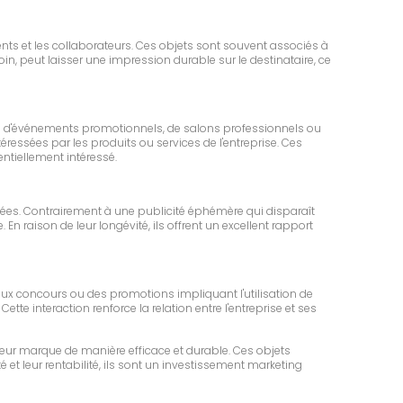
ents et les collaborateurs. Ces objets sont souvent associés à
n, peut laisser une impression durable sur le destinataire, ce
lors d'événements promotionnels, de salons professionnels ou
éressées par les produits ou services de l'entreprise. Ces
tiellement intéressé.
nées. Contrairement à une publicité éphémère qui disparaît
 raison de leur longévité, ils offrent un excellent rapport
jeux concours ou des promotions impliquant l'utilisation de
tte interaction renforce la relation entre l'entreprise et ses
eur marque de manière efficace et durable. Ces objets
é et leur rentabilité, ils sont un investissement marketing