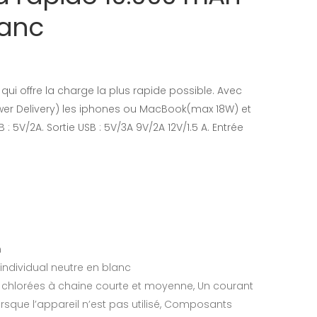
lanc
i offre la charge la plus rapide possible. Avec
wer Delivery) les iphones ou MacBook(max 18W) et
: 5V/2A. Sortie USB : 5V/3A 9V/2A 12V/1.5 A. Entrée
m
 individual neutre en blanc
s chlorées à chaine courte et moyenne, Un courant
rsque l’appareil n’est pas utilisé, Composants