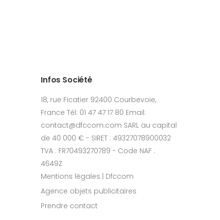
Infos Société
18, rue Ficatier 92400 Courbevoie,
France Tél: 01 47 47 17 80 Email:
contact@dfccom.com SARL au capital
de 40 000 € - SIRET : 49327078900032
TVA : FR70493270789 - Code NAF :
4649Z
Mentions légales | Dfccom
Agence objets publicitaires
Prendre contact