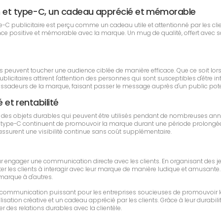
Ah et type-C, un cadeau apprécié et mémorable
e-C publicitaire est perçu comme un cadeau utile et attentionné par les cli
ce positive et mémorable avec la marque. Un mug de qualité, offert avec soi
rises peuvent toucher une audience ciblée de manière efficace. Que ce soit 
icitaires attirent l'attention des personnes qui sont susceptibles d'être int
sadeurs de la marque, faisant passer le message auprès d'un public poten
é et rentabilité
nt des objets durables qui peuvent être utilisés pendant de nombreuses an
 type-C continuent de promouvoir la marque durant une période prolongée. En
s assurent une visibilité continue sans coût supplémentaire.
pour engager une communication directe avec les clients. En organisant des 
ter les clients à interagir avec leur marque de manière ludique et amusante. Ce
 marque à d'autres.
 de communication puissant pour les entreprises soucieuses de promouvoir l
sation créative et un cadeau apprécié par les clients. Grâce à leur durabilit
r des relations durables avec la clientèle.