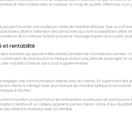
ositive et mémorable avec la marque. Un mug de qualité, offert avec soin, p
rises peuvent toucher une audience ciblée de manière efficace. Que ce soit 
icitaires attirent l'attention des personnes qui sont susceptibles d'être int
sadeurs de la marque, faisant passer le message auprès d'un public poten
é et rentabilité
bjets durables qui peuvent être utilisés pendant de nombreuses années. C
continuent de promouvoir la marque durant une période prolongée. En raison 
nt une visibilité continue sans coût supplémentaire.
pour engager une communication directe avec les clients. En organisant des 
ter les clients à interagir avec leur marque de manière ludique et amusante. Ce
 marque à d'autres.
 de communication puissant pour les entreprises soucieuses de promouvoir l
sation créative et un cadeau apprécié par les clients. Grâce à leur durabilit
r des relations durables avec la clientèle.