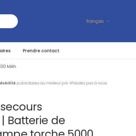
français
aires
Prendre contact
000 MAh
Mobilité
publicitaires au meilleur prix. N'hésitez pas à nous
 secours
 | Batterie de
lampe torche 5000