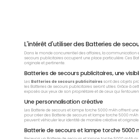
L'intérêt d'utiliser des Batteries de se
Dans le monde concurrentiel des affaires, la communication est 
secours publicitaires occupent une place particulière. Ces B
originale et pertinente.
Batteries de secours publicitaires, une visibi
Les
Batteries de secours publicitaires
sont des objets pr
les Batteries de secours publicitaires seront utiles. Grâce à ce
exposés aux yeux de son propriétaire et de ceux qui l'entouren
Une personnalisation créative
Les Batterie de secours et lampe torche 5000 mAh offrent une g
pour créer des Batterie de secours et lampe torche 5000 mAh 
peuvent véhiculer leur identité de manière créative et originale
Batterie de secours et lampe torche 5000
Recevoir un Batterie de secours et lampe torche 5000 mAh publ