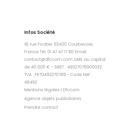
Infos Société
18, rue Ficatier 92400 Courbevoie,
France Tél: 01 47 47 17 80 Email:
contact@dfccom.com SARL au capital
de 40 000 € - SIRET : 49327078900032
TVA : FR70493270789 - Code NAF :
4649Z
Mentions légales | Dfccom
Agence objets publicitaires
Prendre contact