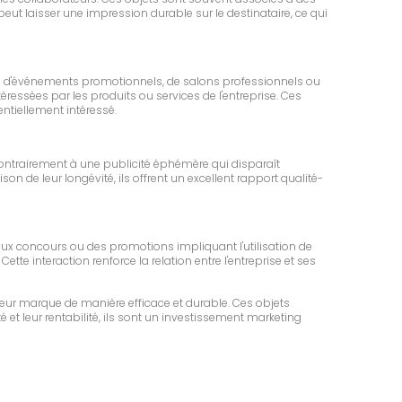
eut laisser une impression durable sur le destinataire, ce qui
lors d'événements promotionnels, de salons professionnels ou
éressées par les produits ou services de l'entreprise. Ces
tiellement intéressé.
ontrairement à une publicité éphémère qui disparaît
de leur longévité, ils offrent un excellent rapport qualité-
jeux concours ou des promotions impliquant l'utilisation de
tte interaction renforce la relation entre l'entreprise et ses
eur marque de manière efficace et durable. Ces objets
é et leur rentabilité, ils sont un investissement marketing