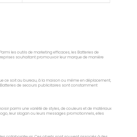
armi les outils de marketing efficaces, les Batteries de
entreprises souhaitant promouvoir leur marque de manière
Que ce soit au bureau, à la maison ou même en déplacement,
 les Batteries de secours publicitaires sont constamment
oisir parmi une variété de styles, de couleurs et de matériaux
logo, leur slogan ou leurs messages promotionnels, elles
 les collaborateurs. Ces objets sont souvent associés à des