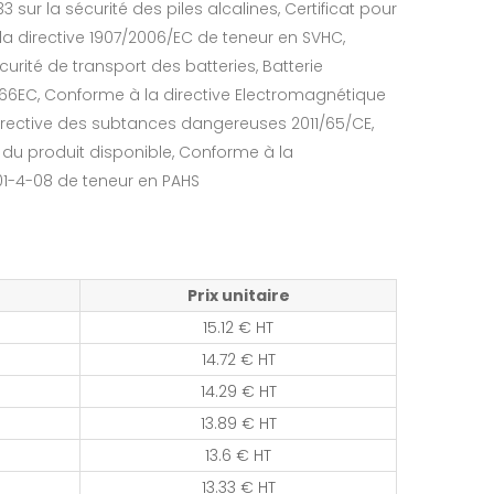
 sur la sécurité des piles alcalines, Certificat pour
la directive 1907/2006/EC de teneur en SVHC,
urité de transport des batteries, Batterie
/66EC, Conforme à la directive Electromagnétique
irective des subtances dangereuses 2011/65/CE,
 du produit disponible, Conforme à la
01-4-08 de teneur en PAHS
Prix unitaire
15.12 € HT
14.72 € HT
14.29 € HT
13.89 € HT
13.6 € HT
13.33 € HT