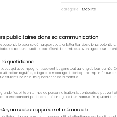
catégorie:
Mobilité
cours publicitaires dans sa communication
essentielle pour se démarquer et attirer l'attention des clients potentiels. P
atteries de secours publicitaires offrent de nombreux avantages pour les 
lité quotidienne
atiques qui accompagnent souvent les gens tout au long de leur journée. 
tte utilisation régulière, le logo et le message de l'entreprise imprimés sur
t, assurant une visibilité quotidienne de la marque.
rande flexibilité en termes de personnalisation. Les entreprises peuvent ch
qui correspondent parfaitement à l'image de leur marque. En ajoutant leur 
.
 mAh, un cadeau apprécié et mémorable
icitaire est perçu comme un cadeau utile et attentionné par les clients et