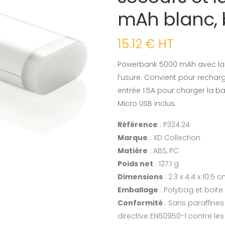
mAh blanc, 
15.12 € HT
Powerbank 5000 mAh avec lamp
l’usure. Convient pour recharg
entrée 1.5A pour charger la ba
Micro USB inclus.
Référence
: P324.24
Marque
: XD Collection
Matière
: ABS, PC
Poids net
: 127.1 g
Dimensions
: 2.3 x 4.4 x 10.5 
Emballage
: Polybag et boite
Conformité
: Sans paraffine
directive EN60950-1 contre les