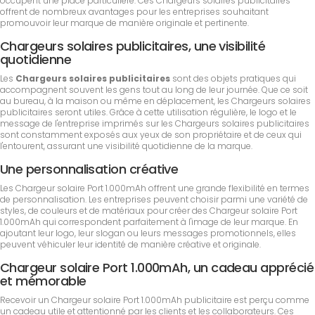
occupent une place particulière. Ces Chargeurs solaires publicitaires
offrent de nombreux avantages pour les entreprises souhaitant
promouvoir leur marque de manière originale et pertinente.
Chargeurs solaires publicitaires, une visibilité
quotidienne
Les
Chargeurs solaires publicitaires
sont des objets pratiques qui
accompagnent souvent les gens tout au long de leur journée. Que ce soit
au bureau, à la maison ou même en déplacement, les Chargeurs solaires
publicitaires seront utiles. Grâce à cette utilisation régulière, le logo et le
message de l'entreprise imprimés sur les Chargeurs solaires publicitaires
sont constamment exposés aux yeux de son propriétaire et de ceux qui
l'entourent, assurant une visibilité quotidienne de la marque.
Une personnalisation créative
Les Chargeur solaire Port 1.000mAh offrent une grande flexibilité en termes
de personnalisation. Les entreprises peuvent choisir parmi une variété de
styles, de couleurs et de matériaux pour créer des Chargeur solaire Port
1.000mAh qui correspondent parfaitement à l'image de leur marque. En
ajoutant leur logo, leur slogan ou leurs messages promotionnels, elles
peuvent véhiculer leur identité de manière créative et originale.
Chargeur solaire Port 1.000mAh, un cadeau apprécié
et mémorable
Recevoir un Chargeur solaire Port 1.000mAh publicitaire est perçu comme
un cadeau utile et attentionné par les clients et les collaborateurs. Ces