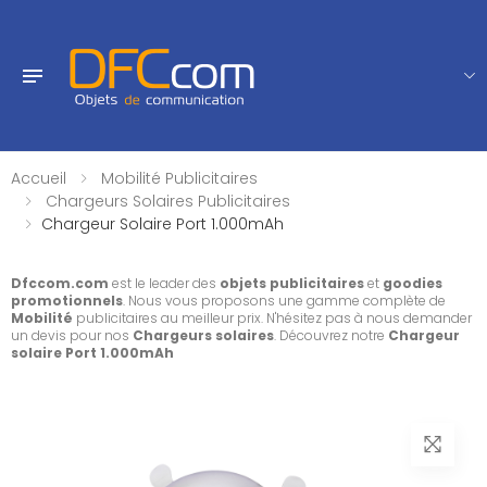
Accueil
Mobilité Publicitaires
Chargeurs Solaires Publicitaires
Chargeur Solaire Port 1.000mAh
Dfccom.com
est le leader des
objets publicitaires
et
goodies
promotionnels
. Nous vous proposons une gamme complète de
Mobilité
publicitaires au meilleur prix. N'hésitez pas à nous demander
un devis pour nos
Chargeurs solaires
. Découvrez notre
Chargeur
solaire Port 1.000mAh