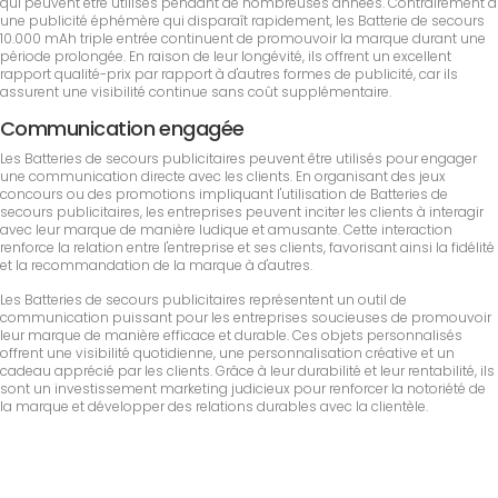
qui peuvent être utilisés pendant de nombreuses années. Contrairement à
une publicité éphémère qui disparaît rapidement, les Batterie de secours
10.000 mAh triple entrée continuent de promouvoir la marque durant une
période prolongée. En raison de leur longévité, ils offrent un excellent
rapport qualité-prix par rapport à d'autres formes de publicité, car ils
assurent une visibilité continue sans coût supplémentaire.
Communication engagée
Les Batteries de secours publicitaires peuvent être utilisés pour engager
une communication directe avec les clients. En organisant des jeux
concours ou des promotions impliquant l'utilisation de Batteries de
secours publicitaires, les entreprises peuvent inciter les clients à interagir
avec leur marque de manière ludique et amusante. Cette interaction
renforce la relation entre l'entreprise et ses clients, favorisant ainsi la fidélité
et la recommandation de la marque à d'autres.
Les Batteries de secours publicitaires représentent un outil de
communication puissant pour les entreprises soucieuses de promouvoir
leur marque de manière efficace et durable. Ces objets personnalisés
offrent une visibilité quotidienne, une personnalisation créative et un
cadeau apprécié par les clients. Grâce à leur durabilité et leur rentabilité, ils
sont un investissement marketing judicieux pour renforcer la notoriété de
la marque et développer des relations durables avec la clientèle.