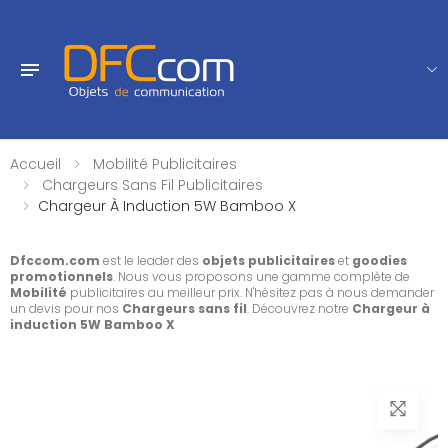
Accueil
Mobilité Publicitaires
Chargeurs Sans Fil Publicitaires
Chargeur À Induction 5W Bamboo X
Dfccom.com
est le leader des
objets publicitaires
et
goodies
promotionnels
. Nous vous proposons une gamme complète de
Mobilité
publicitaires au meilleur prix. N'hésitez pas à nous demander
un devis pour nos
Chargeurs sans fil
. Découvrez notre
Chargeur à
induction 5W Bamboo X