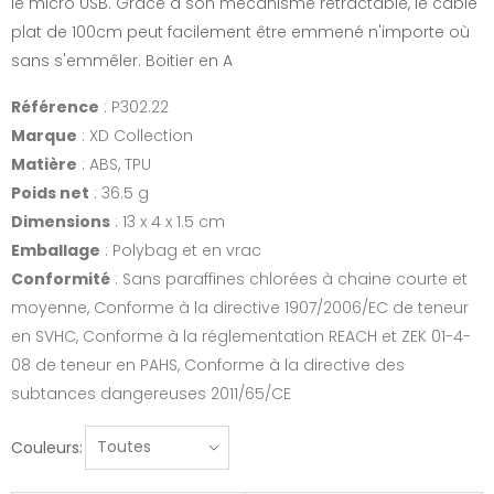
le micro USB. Grace à son mécanisme rétractable, le câble
plat de 100cm peut facilement être emmené n'importe où
sans s'emmêler. Boitier en A
Référence
: P302.22
Marque
: XD Collection
Matière
: ABS, TPU
Poids net
: 36.5 g
Dimensions
: 13 x 4 x 1.5 cm
Emballage
: Polybag et en vrac
Conformité
: Sans paraffines chlorées à chaine courte et
moyenne, Conforme à la directive 1907/2006/EC de teneur
en SVHC, Conforme à la réglementation REACH et ZEK 01-4-
08 de teneur en PAHS, Conforme à la directive des
subtances dangereuses 2011/65/CE
Couleurs: