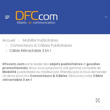
Accueil
Mobilité Publicitaires
Connecteurs & Câbles Publicitaires
Câble Rétractable 3 En 1
Dfccom.com
est le leader des
objets publicitaires
et
goodies
promotionnels
. Nous vous proposons une gamme complète de
Mobilité
publicitaires au meilleur prix. N'hésitez pas à nous demander
un devis pour nos
Connecteurs & Câbles
. Découvrez notre
Câble
rétractable 3 en 1