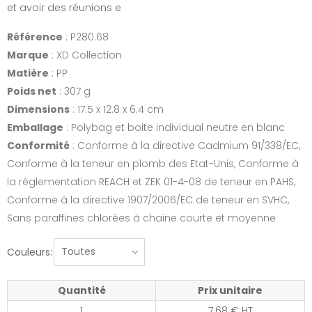
et avoir des réunions e
Référence
: P280.68
Marque
: XD Collection
Matière
: PP
Poids net
: 307 g
Dimensions
: 17.5 x 12.8 x 6.4 cm
Emballage
: Polybag et boite individual neutre en blanc
Conformité
: Conforme à la directive Cadmium 91/338/EC,
Conforme à la teneur en plomb des Etat-Unis, Conforme à
la réglementation REACH et ZEK 01-4-08 de teneur en PAHS,
Conforme à la directive 1907/2006/EC de teneur en SVHC,
Sans paraffines chlorées à chaine courte et moyenne
Couleurs:
Quantité
Prix unitaire
1
7.68 € HT