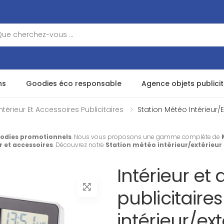
ns
Goodies éco responsable
Agence objets publicit
Intérieur Et Accessoires Publicitaires
Station Météo Intérieur/e
odies promotionnels
. Nous vous proposons une gamme complète de
r et accessoires
. Découvrez notre
Station météo intérieur/extérieur
Intérieur et
publicitaire
intérieur/ext