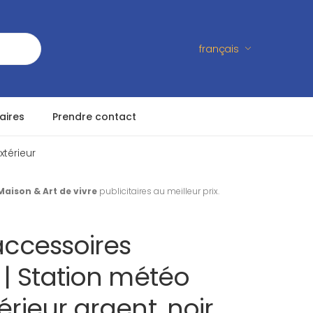
français
aires
Prendre contact
xtérieur
Maison & Art de vivre
publicitaires au meilleur prix.
 accessoires
s | Station météo
érieur argent, noir