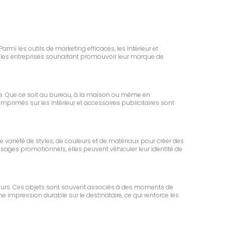
rmi les outils de marketing efficaces, les Intérieur et
r les entreprises souhaitant promouvoir leur marque de
e. Que ce soit au bureau, à la maison ou même en
e imprimés sur les Intérieur et accessoires publicitaires sont
e variété de styles, de couleurs et de matériaux pour créer des
ssages promotionnels, elles peuvent véhiculer leur identité de
rateurs. Ces objets sont souvent associés à des moments de
e impression durable sur le destinataire, ce qui renforce les