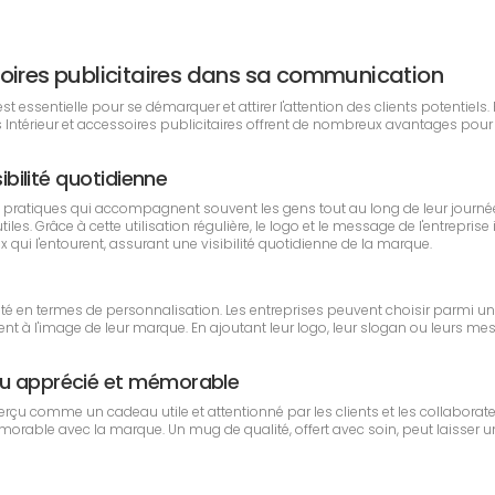
cessoires publicitaires dans sa communication
ssentielle pour se démarquer et attirer l'attention des clients potentiels. Pa
s Intérieur et accessoires publicitaires offrent de nombreux avantages pou
sibilité quotidienne
 pratiques qui accompagnent souvent les gens tout au long de leur journé
iles. Grâce à cette utilisation régulière, le logo et le message de l'entrepris
ui l'entourent, assurant une visibilité quotidienne de la marque.
ilité en termes de personnalisation. Les entreprises peuvent choisir parmi un
nt à l'image de leur marque. En ajoutant leur logo, leur slogan ou leurs me
eau apprécié et mémorable
t perçu comme un cadeau utile et attentionné par les clients et les collabo
émorable avec la marque. Un mug de qualité, offert avec soin, peut laisser un