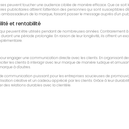
reprises peuvent toucher une audience ciblée de manière efficace. Que ce so
es publicitaires attirent l'attention des personnes qui sont susceptibles d'êt
es ambassadeurs de la marque, faisant passer le message auprès d'un publi
lité et rentabilité
es qui peuvent être utilisés pendant de nombreuses années. Contrairement à
urant une période prolongée. En raison de leur longévité, ils offrent un exc
upplémentaire.
és pour engager une communication directe avec les clients. En organisant d
nciter les clients à interagir avec leur marque de manière ludique et amusante.
 marque à d'autres.
til de communication puissant pour les entreprises soucieuses de promouvoi
sation créative et un cadeau apprécié par les clients. Grâce à leur durabilit
r des relations durables avec la clientèle.