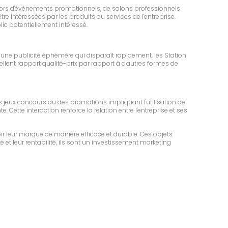
it lors d'événements promotionnels, de salons professionnels
re intéressées par les produits ou services de l'entreprise.
c potentiellement intéressé.
 une publicité éphémère qui disparaît rapidement, les Station
ellent rapport qualité-prix par rapport à d'autres formes de
es jeux concours ou des promotions impliquant l'utilisation de
 Cette interaction renforce la relation entre l'entreprise et ses
r leur marque de manière efficace et durable. Ces objets
é et leur rentabilité, ils sont un investissement marketing