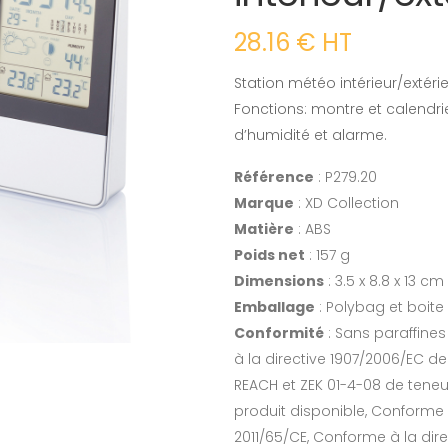
28.16 € HT
Station météo intérieur/extéri
Fonctions: montre et calendrie
d’humidité et alarme.
Référence
: P279.20
Marque
: XD Collection
Matière
: ABS
Poids net
: 157 g
Dimensions
: 3.5 x 8.8 x 13 cm
Emballage
: Polybag et boite
Conformité
: Sans paraffine
à la directive 1907/2006/EC d
REACH et ZEK 01-4-08 de teneu
produit disponible, Conforme
2011/65/CE, Conforme à la di