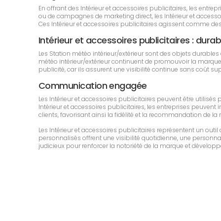
En offrant des Intérieur et accessoires publicitaires, les ent
ou de campagnes de marketing direct, les Intérieur et accessoir
Ces Intérieur et accessoires publicitaires agissent comme d
Intérieur et accessoires publicitaires : durabi
Les Station météo intérieur/extérieur sont des objets durabl
météo intérieur/extérieur continuent de promouvoir la marque d
publicité, car ils assurent une visibilité continue sans coût s
Communication engagée
Les Intérieur et accessoires publicitaires peuvent être utilis
Intérieur et accessoires publicitaires, les entreprises peuvent i
clients, favorisant ainsi la fidélité et la recommandation de la
Les Intérieur et accessoires publicitaires représentent un ou
personnalisés offrent une visibilité quotidienne, une personnali
judicieux pour renforcer la notoriété de la marque et développe