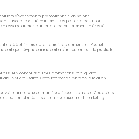
e soit lors d'événements promotionnels, de salons
sont susceptibles d'être intéressées par les produits ou
le message auprès d'un public potentiellement intéressé.
ublicité éphémère qui disparaît rapidement, les Pochette
apport qualité-prix par rapport à d'autres formes de publicité,
sant des jeux concours ou des promotions impliquant
 ludique et amusante. Cette interaction renforce la relation
ouvoir leur marque de manière efficace et durable. Ces objets
é et leur rentabilité, ils sont un investissement marketing