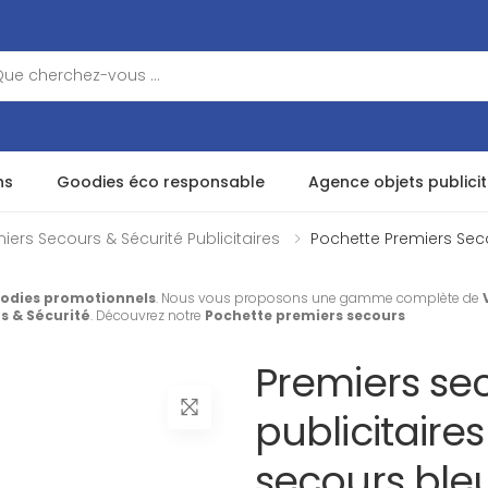
ns
Goodies éco responsable
Agence objets publicit
iers Secours & Sécurité Publicitaires
Pochette Premiers Sec
odies promotionnels
. Nous vous proposons une gamme complète de
s & Sécurité
. Découvrez notre
Pochette premiers secours
Premiers sec
publicitaire
secours ble