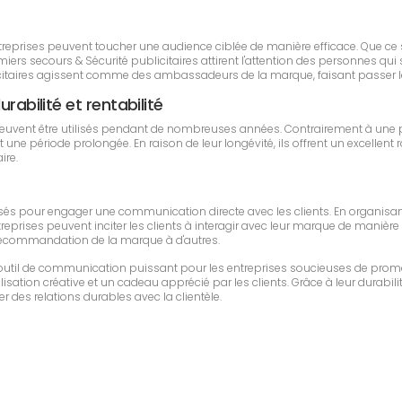
 entreprises peuvent toucher une audience ciblée de manière efficace. Que c
rs secours & Sécurité publicitaires attirent l'attention des personnes qui 
blicitaires agissent comme des ambassadeurs de la marque, faisant passer 
rabilité et rentabilité
peuvent être utilisés pendant de nombreuses années. Contrairement à une p
 période prolongée. En raison de leur longévité, ils offrent un excellent r
ire.
tilisés pour engager une communication directe avec les clients. En organi
entreprises peuvent inciter les clients à interagir avec leur marque de manière
t la recommandation de la marque à d'autres.
n outil de communication puissant pour les entreprises soucieuses de prom
sation créative et un cadeau apprécié par les clients. Grâce à leur durabilit
r des relations durables avec la clientèle.