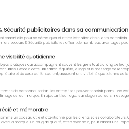
rs & Sécurité publicitaires dans sa communication
essentielle pour se démarquer et attirer l'attention des clients potentiels. 
Premiers secours & Sécurité publicitaires offrent de nombreux avantages po
e visibilité quotidienne
bjets pratiques qui accompagnent souvent les gens tout au long de leur j
t utiles. Grâce à cette utilisation régulière, le logo et le message de l'ent
étaire et de ceux qui l'entourent, assurant une visibilité quotidienne de l
n termes de personnalisation. Les entreprises peuvent choisir parmi une vari
image de leur marque. En ajoutant leur logo, leur slogan ou leurs messages
précié et mémorable
 comme un cadeau utile et attentionné par les clients et les collaborateur
avec la marque. Un mug de qualité, offert avec soin, peut laisser une impress