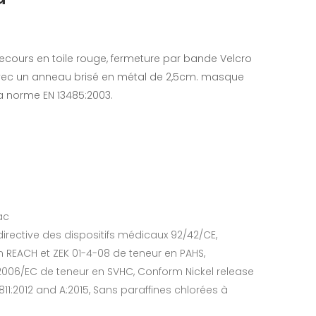
ecours en toile rouge, fermeture par bande Velcro
avec un anneau brisé en métal de 2,5cm. masque
a norme EN 13485:2003.
ac
irective des dispositifs médicaux 92/42/CE,
 REACH et ZEK 01-4-08 de teneur en PAHS,
2006/EC de teneur en SVHC, Conform Nickel release
811:2012 and A:2015, Sans paraffines chlorées à