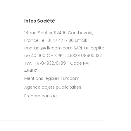
Infos Société
18, rue Ficatier 92400 Courbevoie,
France Tél: 01 47 47 17 80 Email:
contact@dfccom.com SARL au capital
de 40 000 € - SIRET : 49327078900032
TVA : FR70493270789 - Code NAF :
4649Z
Mentions légales | Dfccom
Agence objets publicitaires
Prendre contact