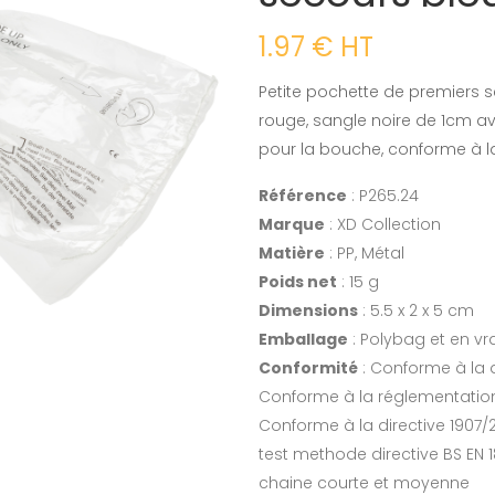
1.97 € HT
Petite pochette de premiers s
rouge, sangle noire de 1cm 
pour la bouche, conforme à l
Référence
: P265.24
Marque
: XD Collection
Matière
: PP, Métal
Poids net
: 15 g
Dimensions
: 5.5 x 2 x 5 cm
Emballage
: Polybag et en vr
Conformité
: Conforme à la d
Conforme à la réglementation
Conforme à la directive 1907/
test methode directive BS EN 1
chaine courte et moyenne