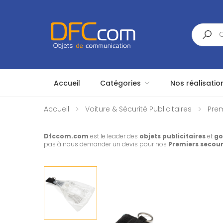
Search
Accueil
Catégories
Nos réalisatio
Accueil
Voiture & Sécurité Publicitaires
Prem
Dfccom.com
est le leader des
objets publicitaires
et
go
pas à nous demander un devis pour nos
Premiers secour