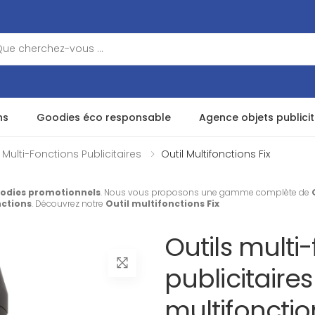
ns
Goodies éco responsable
Agence objets publicit
 Multi-Fonctions Publicitaires
Outil Multifonctions Fix
odies promotionnels
. Nous vous proposons une gamme complète de
nctions
. Découvrez notre
Outil multifonctions Fix
Outils multi
publicitaires 
multifonction