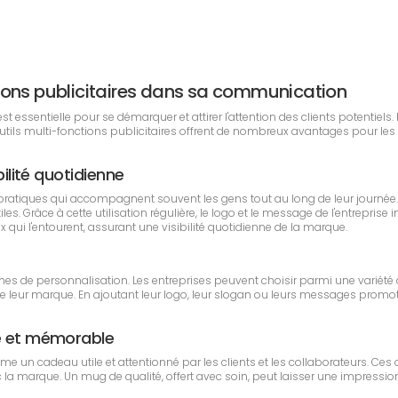
nctions publicitaires dans sa communication
essentielle pour se démarquer et attirer l'attention des clients potentiels. P
 Outils multi-fonctions publicitaires offrent de nombreux avantages pour l
bilité quotidienne
pratiques qui accompagnent souvent les gens tout au long de leur journée
les. Grâce à cette utilisation régulière, le logo et le message de l'entreprise
ui l'entourent, assurant une visibilité quotidienne de la marque.
termes de personnalisation. Les entreprises peuvent choisir parmi une variété 
e leur marque. En ajoutant leur logo, leur slogan ou leurs messages promoti
ié et mémorable
omme un cadeau utile et attentionné par les clients et les collaborateurs. C
la marque. Un mug de qualité, offert avec soin, peut laisser une impression du