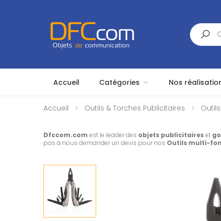
Search
Accueil
Catégories
Nos réalisatio
Accueil
Outils & Torches Publicitaires
Outils
Dfccom.com
est le leader des
objets publicitaires
et
go
pas à nous demander un devis pour nos
Outils multi-fo