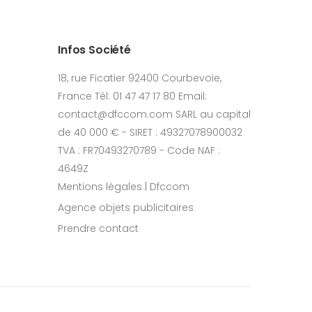
Infos Société
18, rue Ficatier 92400 Courbevoie,
France Tél: 01 47 47 17 80 Email:
contact@dfccom.com SARL au capital
de 40 000 € - SIRET : 49327078900032
TVA : FR70493270789 - Code NAF :
4649Z
Mentions légales | Dfccom
Agence objets publicitaires
Prendre contact