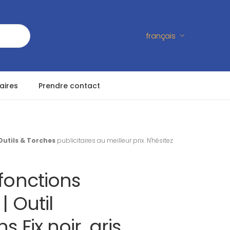
français
aires
Prendre contact
Outils & Torches
publicitaires au meilleur prix. N'hésitez
-fonctions
| Outil
s Fix noir, gris