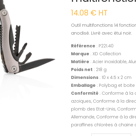
14.08 € HT
Outil multifonctions 14 fonct
anodisé. Livré avec étui noir.
Référence
: P221.40
Marque
: XD Collection
Matière
: Acier inoxidable, A
Poids net
: 218 g
Dimensions
: 10 x 4.5 x 2 cm
Emballage
: Polybag et boite
Conformité
: Conforme à la d
azoïques, Conforme à la dire
plomb des Etat-Unis, Conforme 
Allemande, Conforme à la dir
paraffines chlorées à chaine