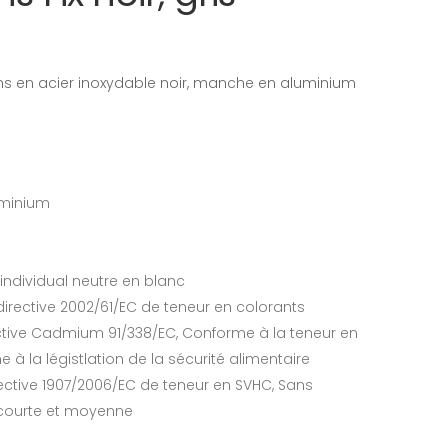
ions en acier inoxydable noir, manche en aluminium
luminium
 individual neutre en blanc
irective 2002/61/EC de teneur en colorants
ctive Cadmium 91/338/EC, Conforme à la teneur en
à la légistlation de la sécurité alimentaire
ective 1907/2006/EC de teneur en SVHC, Sans
 courte et moyenne