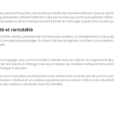
eprises peuvent toucher une audience ciblée de manière efficace. Que ce soi
blicitaires attirent l'attention des personnes qui sont susceptibles d'être i
assadeurs de la marque, faisant passer le message auprès d'un public pot
té et rentabilité
vent être utilisés pendant de nombreuses années. Contrairement à une publi
ne période prolongée. En raison de leur longévité, ils offrent un excellent r
ire.
s pour engager une communication directe avec les clients. En organisant des
citer les clients à interagir avec leur marque de manière ludique et amusante. 
 marque à d'autres.
il de communication puissant pour les entreprises soucieuses de promouvoir
sation créative et un cadeau apprécié par les clients. Grâce à leur durabilit
r des relations durables avec la clientèle.