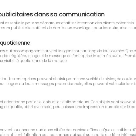
rs publicitaires dans sa communication
essentielle pour se démarquer et attirer l'attention des clients potentiels. 
secours publicitaires offrent de nombreux avantages pour les entreprises s
é quotidienne
ues qui accompagnent souvent les gens tout au long de leur journée. Que 
ilisation régulière, le logo et le message de l'entreprise imprimés sur les 
ne visibilité quotidienne de la marque.
ation. Les entreprises peuvent choisir parmi une variété de styles, de coule
leur slogan ou leurs messages promotionnels, elles peuvent véhiculer leur ide
t attentionné par les clients et les collaborateurs. Ces objets sont souvent
 qualité, offert avec soin, peut laisser une impression durable sur le destin
s peuvent toucher une audience ciblée de manière efficace. Que ce soit lor
es attirent l'attention des personnes qui sont susceptibles d'être intéressé