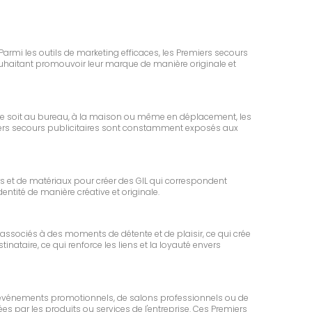
Parmi les outils de marketing efficaces, les Premiers secours
ouhaitant promouvoir leur marque de manière originale et
ce soit au bureau, à la maison ou même en déplacement, les
Premiers secours publicitaires sont constamment exposés aux
urs et de matériaux pour créer des GIL qui correspondent
ntité de manière créative et originale.
 associés à des moments de détente et de plaisir, ce qui crée
ataire, ce qui renforce les liens et la loyauté envers
s d'événements promotionnels, de salons professionnels ou de
es par les produits ou services de l'entreprise. Ces Premiers