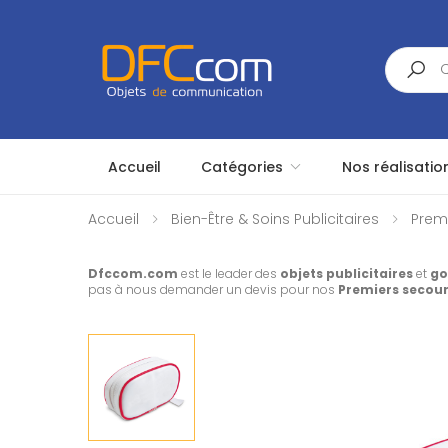
Search
Accueil
Catégories
Nos réalisatio
Accueil
Bien-Être & Soins Publicitaires
Premi
Dfccom.com
est le leader des
objets publicitaires
et
go
pas à nous demander un devis pour nos
Premiers secou