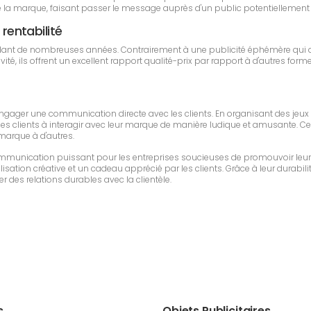
a marque, faisant passer le message auprès d'un public potentiellement 
 rentabilité
endant de nombreuses années. Contrairement à une publicité éphémère qui d
é, ils offrent un excellent rapport qualité-prix par rapport à d'autres formes
 engager une communication directe avec les clients. En organisant des jeux
les clients à interagir avec leur marque de manière ludique et amusante. Cette
 marque à d'autres.
communication puissant pour les entreprises soucieuses de promouvoir leur
sation créative et un cadeau apprécié par les clients. Grâce à leur durabilit
r des relations durables avec la clientèle.
s
Objets Publicitaires