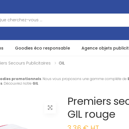
ns
Goodies éco responsable
Agence objets publicit
ers Secours Publicitaires
GIL
odies promotionnels
. Nous vous proposons une gamme complète de
rs
. Découvrez notre
GIL
Premiers sec
GIL rouge
3.36 € HT