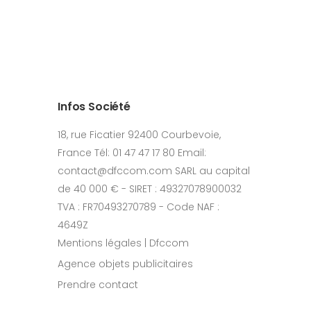
Infos Société
18, rue Ficatier 92400 Courbevoie,
France Tél: 01 47 47 17 80 Email:
contact@dfccom.com SARL au capital
de 40 000 € - SIRET : 49327078900032
TVA : FR70493270789 - Code NAF :
4649Z
Mentions légales | Dfccom
Agence objets publicitaires
Prendre contact