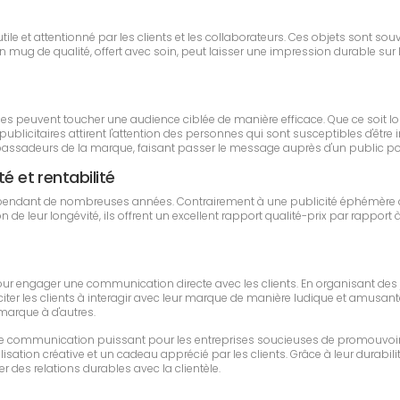
e et attentionné par les clients et les collaborateurs. Ces objets sont sou
ug de qualité, offert avec soin, peut laisser une impression durable sur le d
rises peuvent toucher une audience ciblée de manière efficace. Que ce soit
licitaires attirent l'attention des personnes qui sont susceptibles d'être in
ssadeurs de la marque, faisant passer le message auprès d'un public pot
é et rentabilité
és pendant de nombreuses années. Contrairement à une publicité éphémère q
 leur longévité, ils offrent un excellent rapport qualité-prix par rapport à d
pour engager une communication directe avec les clients. En organisant des
ter les clients à interagir avec leur marque de manière ludique et amusante. C
 marque à d'autres.
 de communication puissant pour les entreprises soucieuses de promouvoir 
sation créative et un cadeau apprécié par les clients. Grâce à leur durabilit
r des relations durables avec la clientèle.