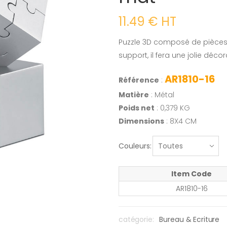
11.49 € HT
Puzzle 3D composé de pièces 
support, il fera une jolie déc
AR1810-16
Référence
:
Matière
: Métal
Poids net
: 0,379 KG
Dimensions
: 8X4 CM
Couleurs:
Item Code
AR1810-16
catégorie:
Bureau & Ecriture