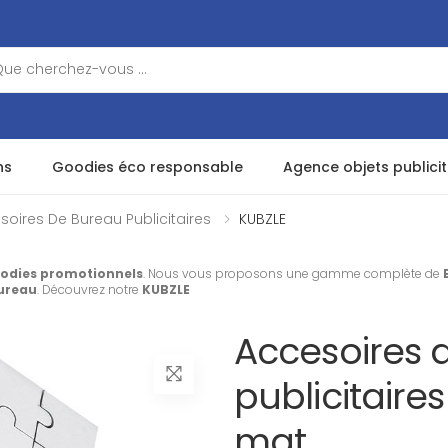
ns
Goodies éco responsable
Agence objets publicit
soires De Bureau Publicitaires
KUBZLE
odies promotionnels
. Nous vous proposons une gamme complète de
bureau
. Découvrez notre
KUBZLE
Accesoires 
publicitaire
mat