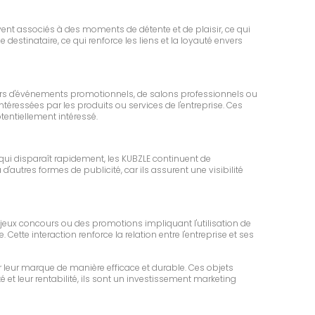
vent associés à des moments de détente et de plaisir, ce qui
estinataire, ce qui renforce les liens et la loyauté envers
 lors d'événements promotionnels, de salons professionnels ou
téressées par les produits ou services de l'entreprise. Ces
entiellement intéressé.
ui disparaît rapidement, les KUBZLE continuent de
'autres formes de publicité, car ils assurent une visibilité
 jeux concours ou des promotions impliquant l'utilisation de
ette interaction renforce la relation entre l'entreprise et ses
leur marque de manière efficace et durable. Ces objets
é et leur rentabilité, ils sont un investissement marketing