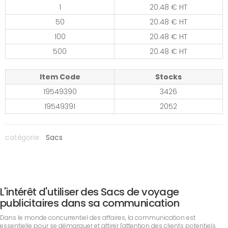
1
20.48 € HT
50
20.48 € HT
100
20.48 € HT
500
20.48 € HT
Item Code
Stocks
19549390
3426
19549391
2052
catégorie:
Sacs
L'intérêt d'utiliser des Sacs de voyage
publicitaires dans sa communication
Dans le monde concurrentiel des affaires, la communication est
essentielle pour se démarquer et attirer l'attention des clients potentiels.