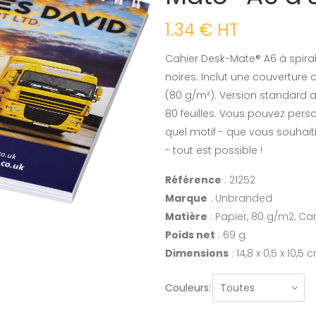
1.34 € HT
Cahier Desk-Mate® A6 à spiral
noires. Inclut une couverture 
(80 g/m²). Version standard a
80 feuilles. Vous pouvez pers
quel motif - que vous souhait
- tout est possible !
Référence
: 21252
Marque
: Unbranded
Matière
: Papier, 80 g/m2, Ca
Poids net
: 69 g
Dimensions
: 14,8 x 0,5 x 10,5 
Couleurs: