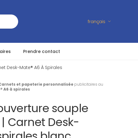
français
aires
Prendre contact
et Desk-Mate® A6 À Spirales
Carnets et papeterie personnalisée
publicitaires au
 A6 à spirales
ouverture souple
s | Carnet Desk-
pirales blanc