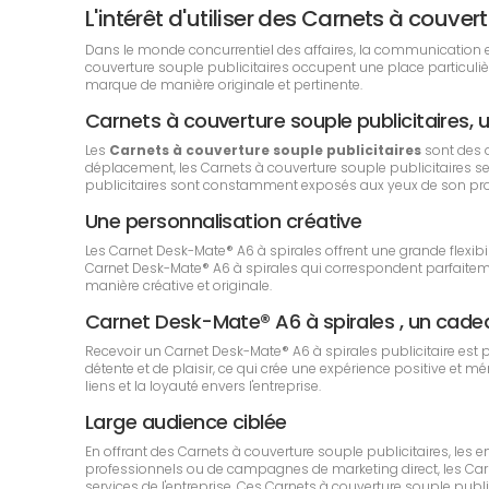
L'intérêt d'utiliser des Carnets à couv
Dans le monde concurrentiel des affaires, la communication est 
couverture souple publicitaires occupent une place particuli
marque de manière originale et pertinente.
Carnets à couverture souple publicitaires, un
Les
Carnets à couverture souple publicitaires
sont des 
déplacement, les Carnets à couverture souple publicitaires sero
publicitaires sont constamment exposés aux yeux de son propri
Une personnalisation créative
Les Carnet Desk-Mate® A6 à spirales offrent une grande flexibi
Carnet Desk-Mate® A6 à spirales qui correspondent parfaitemen
manière créative et originale.
Carnet Desk-Mate® A6 à spirales , un cad
Recevoir un Carnet Desk-Mate® A6 à spirales publicitaire est
détente et de plaisir, ce qui crée une expérience positive et m
liens et la loyauté envers l'entreprise.
Large audience ciblée
En offrant des Carnets à couverture souple publicitaires, les
professionnels ou de campagnes de marketing direct, les Carnet
services de l'entreprise. Ces Carnets à couverture souple pu