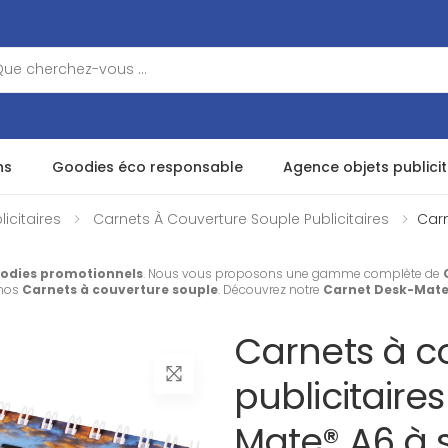
ns
Goodies éco responsable
Agence objets publicit
icitaires
Carnets À Couverture Souple Publicitaires
Carn
odies promotionnels
. Nous vous proposons une gamme complète de
 nos
Carnets à couverture souple
. Découvrez notre
Carnet Desk-Mate®
Carnets à c
publicitaire
Mate® A6 à s