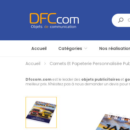
Search
Accueil
Catégories
Nos réalisatio
Accueil
Carnets Et Papeterie Personnalisée Publ
Dfccom.com
est le leader des
objets publicitaires
et
go
meilleur prix. N'hésitez pas à nous demander un devis pour