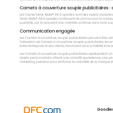
Carnets à couverture souple publicitaires : d
Les Carnet Desk-Mate® A6 à spirales sont des objets durable
Desk-Mate® A6 à spirales continuent de promouvoir la marque du
publicité, car ils assurent une visibilité continue sans coût s
Communication engagée
Les Carnets à couverture souple publicitaires peuvent être u
l'utilisation de Carnets à couverture souple publicitaires, les 
entre l'entreprise et ses clients, favorisant ainsi la fidélité e
Les Carnets à couverture souple publicitaires représentent u
objets personnalisés offrent une visibilité quotidienne, une per
marketing judicieux pour renforcer la notoriété de la marque et
Goodie