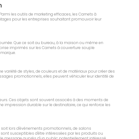
n
Parmi les outils de marketing efficaces, les Carnets à
ntages pour les entreprises souhaitant promouvoir leur
journée. Que ce soit au bureau, à la maison ou même en
treprise imprimés sur les Carnets à couverture souple
a marque.
e variété de styles, de couleurs et de matériaux pour créer des
ssages promotionnels, elles peuvent véhiculer leur identité de
rateurs. Ces objets sont souvent associés à des moments de
e impression durable sur le destinataire, ce qui renforce les
e soit lors d'événements promotionnels, de salons
sont susceptibles d'être intéressées par les produits ou
le message auprès d'un public potentiellement intéressé.