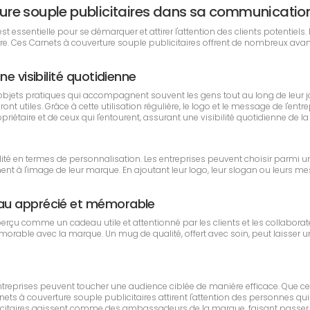
erture souple publicitaires dans sa communicatio
essentielle pour se démarquer et attirer l'attention des clients potentiels. 
ère. Ces Carnets à couverture souple publicitaires offrent de nombreux ava
e visibilité quotidienne
objets pratiques qui accompagnent souvent les gens tout au long de leur 
nt utiles. Grâce à cette utilisation régulière, le logo et le message de l'en
étaire et de ceux qui l'entourent, assurant une visibilité quotidienne de l
lité en termes de personnalisation. Les entreprises peuvent choisir parmi un
t à l'image de leur marque. En ajoutant leur logo, leur slogan ou leurs me
eau apprécié et mémorable
 perçu comme un cadeau utile et attentionné par les clients et les collabo
émorable avec la marque. Un mug de qualité, offert avec soin, peut laisser un
 entreprises peuvent toucher une audience ciblée de manière efficace. Que c
s à couverture souple publicitaires attirent l'attention des personnes qui 
blicitaires agissent comme des ambassadeurs de la marque, faisant passer 