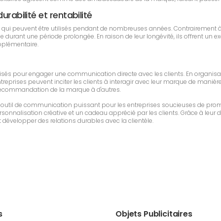
urabilité et rentabilité
s qui peuvent être utilisés pendant de nombreuses années. Contrairement à
rant une période prolongée. En raison de leur longévité, ils offrent un exc
upplémentaire.
tilisés pour engager une communication directe avec les clients. En organ
entreprises peuvent inciter les clients à interagir avec leur marque de manièr
t la recommandation de la marque à d'autres.
n outil de communication puissant pour les entreprises soucieuses de prom
sonnalisation créative et un cadeau apprécié par les clients. Grâce à leur dur
 développer des relations durables avec la clientèle.
s
Objets Publicitaires