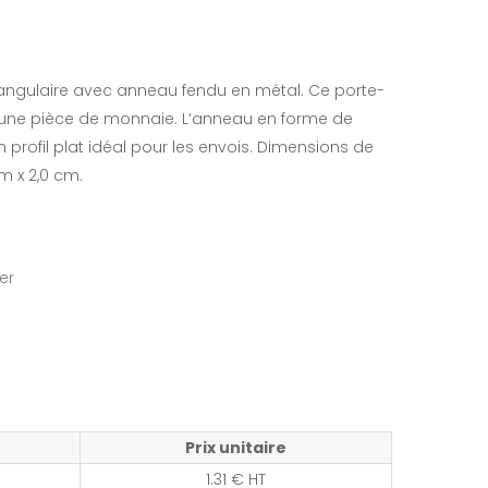
tangulaire avec anneau fendu en métal. Ce porte-
 une pièce de monnaie. L’anneau en forme de
 profil plat idéal pour les envois. Dimensions de
cm x 2,0 cm.
er
Prix unitaire
1.31 € HT