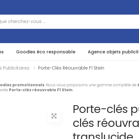
ns
Goodies éco responsable
Agence objets publicit
 Publicitaires
Porte-Clés Réouvrable F1 Stein
odies promotionnels
. Nous vous proposons une gamme complète de
notre
Porte-clés réouvrable F1 Stein
Porte-clés pu
clés réouvra
translucide