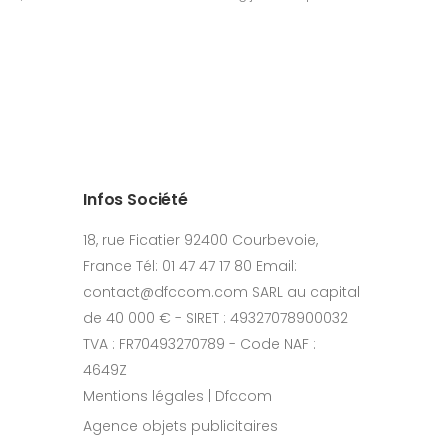
Infos Société
18, rue Ficatier 92400 Courbevoie,
France Tél: 01 47 47 17 80 Email:
contact@dfccom.com SARL au capital
de 40 000 € - SIRET : 49327078900032
TVA : FR70493270789 - Code NAF :
4649Z
Mentions légales | Dfccom
Agence objets publicitaires