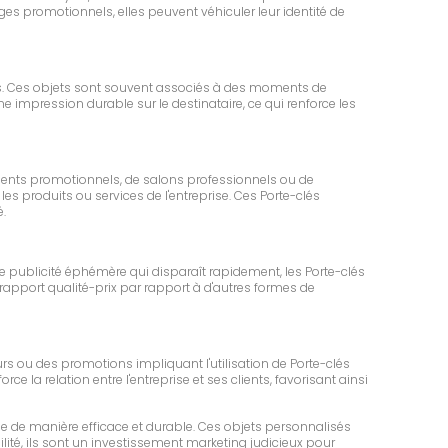
ges promotionnels, elles peuvent véhiculer leur identité de
eurs. Ces objets sont souvent associés à des moments de
e impression durable sur le destinataire, ce qui renforce les
nements promotionnels, de salons professionnels ou de
les produits ou services de l'entreprise. Ces Porte-clés
.
e publicité éphémère qui disparaît rapidement, les Porte-clés
 rapport qualité-prix par rapport à d'autres formes de
rs ou des promotions impliquant l'utilisation de Porte-clés
ce la relation entre l'entreprise et ses clients, favorisant ainsi
e de manière efficace et durable. Ces objets personnalisés
bilité, ils sont un investissement marketing judicieux pour