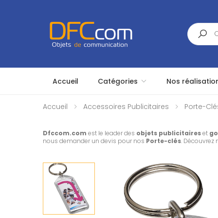
Search
Accueil
Catégories
Nos réalisatio
Accueil
Accessoires Publicitaires
Porte-Clés
Dfccom.com
est le leader des
objets publicitaires
et
go
nous demander un devis pour nos
Porte-clés
. Découvrez 