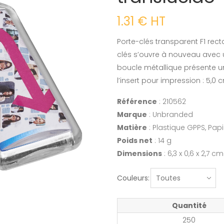
1.31 € HT
Porte-clés transparent F1 rec
clés s’ouvre à nouveau avec
boucle métallique présente un
l’insert pour impression : 5,0 
Référence
: 210562
Marque
: Unbranded
Matière
: Plastique GPPS, Papi
Poids net
: 14 g
Dimensions
: 6,3 x 0,6 x 2,7 cm
Couleurs:
Quantité
250