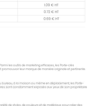
1.09 € HT
0.72 € HT
0.69 € HT
armi les outils de marketing efficaces, les Porte-clés
nt promouvoir leur marque de manière originale et pertinente.
au bureau, à la maison ou même en déplacement, les Porte-
licitaires sont constamment exposés aux yeux de son propriétaire
ariété de styles, de couleurs et de matériaux pour créer des