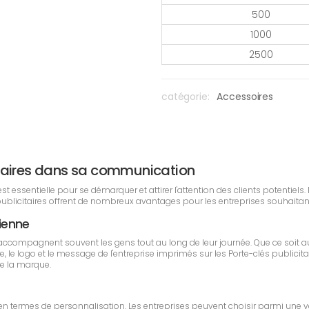
500
1000
2500
catégorie:
Accessoires
icitaires dans sa communication
essentielle pour se démarquer et attirer l'attention des clients potentiels. P
 publicitaires offrent de nombreux avantages pour les entreprises souhaita
dienne
 accompagnent souvent les gens tout au long de leur journée. Que ce soit 
ulière, le logo et le message de l'entreprise imprimés sur les Porte-clés pub
de la marque.
té en termes de personnalisation. Les entreprises peuvent choisir parmi une v