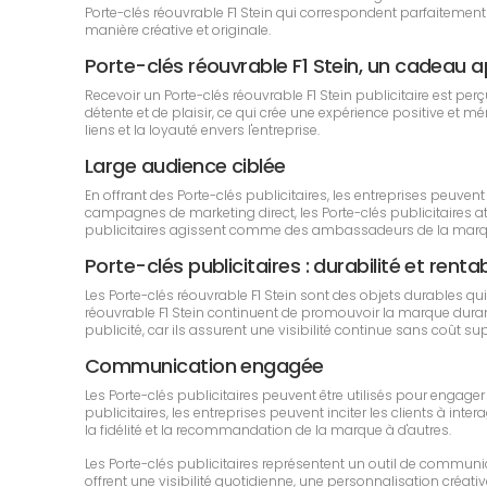
Porte-clés réouvrable F1 Stein qui correspondent parfaitement 
manière créative et originale.
Porte-clés réouvrable F1 Stein, un cadeau
Recevoir un Porte-clés réouvrable F1 Stein publicitaire est p
détente et de plaisir, ce qui crée une expérience positive et m
liens et la loyauté envers l'entreprise.
Large audience ciblée
En offrant des Porte-clés publicitaires, les entreprises peuv
campagnes de marketing direct, les Porte-clés publicitaires att
publicitaires agissent comme des ambassadeurs de la marque
Porte-clés publicitaires : durabilité et rentab
Les Porte-clés réouvrable F1 Stein sont des objets durables 
réouvrable F1 Stein continuent de promouvoir la marque durant 
publicité, car ils assurent une visibilité continue sans coût s
Communication engagée
Les Porte-clés publicitaires peuvent être utilisés pour engage
publicitaires, les entreprises peuvent inciter les clients à inte
la fidélité et la recommandation de la marque à d'autres.
Les Porte-clés publicitaires représentent un outil de commun
offrent une visibilité quotidienne, une personnalisation créativ