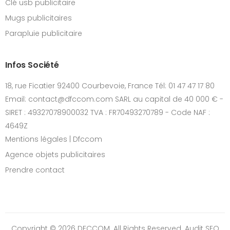
Clé usb publicitaire
Mugs publicitaires
Parapluie publicitaire
Infos Société
18, rue Ficatier 92400 Courbevoie, France Tél: 01 47 47 17 80
Email: contact@dfccom.com SARL au capital de 40 000 € -
SIRET : 49327078900032 TVA : FR70493270789 - Code NAF :
4649Z
Mentions légales | Dfccom
Agence objets publicitaires
Prendre contact
Copyright © 2026 DFCCOM. All Rights Reserved.
Audit SEO