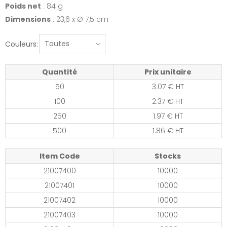
Poids net
: 84 g
Dimensions
: 23,6 x Ø 7,5 cm
Couleurs:
Quantité
Prix unitaire
50
3.07 € HT
100
2.37 € HT
250
1.97 € HT
500
1.86 € HT
Item Code
Stocks
21007400
10000
21007401
10000
21007402
10000
21007403
10000