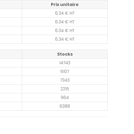
Prix unitaire
6.34 € HT
6.34 € HT
6.34 € HT
6.34 € HT
Stocks
14743
6107
7343
2215
964
6388