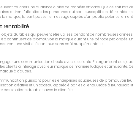
ses peuvent toucher une audience ciblée de manière efficace. Que ce soit lo
ires attirent l'attention des personnes qui sont susceptibles d'être intéressé
a marque, faisant passer le message auprès d'un public potentiellement 
t rentabilité
objets durables qui peuvent être utilisés pendant de nombreuses années.
p continuent de promouvoir la marque durant une période prolongée. En rais
s assurent une visibilité continue sans coût supplémentaire.
r engager une communication directe avec les clients. En organisant des jeu
 les clients à interagir avec leur marque de manière ludique et amusante. Cett
 marque à d'autres.
e communication puissant pour les entreprises soucieuses de promouvoir leu
sation créative et un cadeau apprécié par les clients. Grâce à leur durabilit
r des relations durables avec la clientèle.