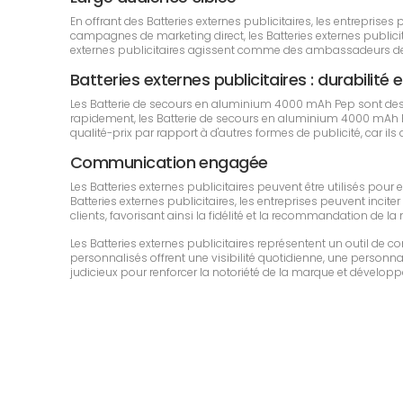
En offrant des Batteries externes publicitaires, les entrepri
campagnes de marketing direct, les Batteries externes publicita
externes publicitaires agissent comme des ambassadeurs de l
Batteries externes publicitaires : durabilité e
Les Batterie de secours en aluminium 4000 mAh Pep sont des 
rapidement, les Batterie de secours en aluminium 4000 mAh Pe
qualité-prix par rapport à d'autres formes de publicité, car il
Communication engagée
Les Batteries externes publicitaires peuvent être utilisés pou
Batteries externes publicitaires, les entreprises peuvent inciter
clients, favorisant ainsi la fidélité et la recommandation de la
Les Batteries externes publicitaires représentent un outil d
personnalisés offrent une visibilité quotidienne, une personnali
judicieux pour renforcer la notoriété de la marque et développe