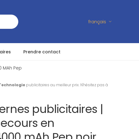
français
aires
Prendre contact
00 MAh Pep
Technologie
publicitaires au meilleur prix. N'hésitez pas à
ernes publicitaires |
secours en
000 mAh Pep noir