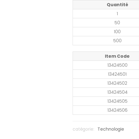
Quantité
1
50
100
500
Item Code
13424500
13424501
13424502
13424504
13424505
13424506
catégorie:
Technologie