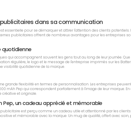
nes publicitaires dans sa communication
essentielle pour se démarquer et attirer l'attention des clients potentiels. P
externes publicitaires offrent de nombreux avantages pour les entreprises 
té quotidienne
ques qui accompagnent souvent les gens tout au long de leur journée. Que
tilisation régulière, le logo et le message de l'entreprise imprimés sur les B
ne visibilité quotidienne de la marque.
 grande flexibilité en termes de personnalisation. Les entreprises peuvent 
000 mAh Pep qui correspondent parfaitement à l'image de leur marque. En a
créative et originale.
h Pep, un cadeau apprécié et mémorable
blicitaire est perçu comme un cadeau utile et attentionné par les clients 
ositive et mémorable avec la marque. Un mug de qualité, offert avec soin, p