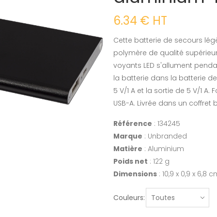
6.34 € HT
Cette batterie de secours lég
polymère de qualité supérieu
voyants LED s'allument pendan
la batterie dans la batterie d
5 V/1 A et la sortie de 5 V/1 
USB-A. Livrée dans un coffret 
Référence
: 134245
Marque
: Unbranded
Matière
: Aluminium
Poids net
: 122 g
Dimensions
: 10,9 x 0,9 x 6,8 
Couleurs: