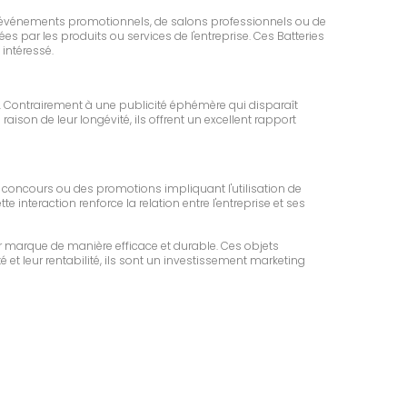
rs d'événements promotionnels, de salons professionnels ou de
es par les produits ou services de l'entreprise. Ces Batteries
intéressé.
 Contrairement à une publicité éphémère qui disparaît
on de leur longévité, ils offrent un excellent rapport
x concours ou des promotions impliquant l'utilisation de
e interaction renforce la relation entre l'entreprise et ses
r marque de manière efficace et durable. Ces objets
é et leur rentabilité, ils sont un investissement marketing