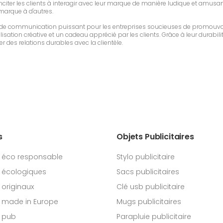
iter les clients à interagir avec leur marque de manière ludique et amusante.
 marque à d'autres.
l de communication puissant pour les entreprises soucieuses de promouvoi
sation créative et un cadeau apprécié par les clients. Grâce à leur durabilit
r des relations durables avec la clientèle.
s
Objets Publicitaires
 éco responsable
Stylo publicitaire
 écologiques
Sacs publicitaires
originaux
Clé usb publicitaire
 made in Europe
Mugs publicitaires
 pub
Parapluie publicitaire