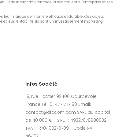
 Cette interaction renforce la relation entre l'entreprise et ses
r leur marque de manière efficace et durable. Ces objets
é et leur rentabilité, ils sont un investissement marketing
Infos Société
18, rue Ficatier 92400 Courbevoie,
France Tél: 01 47 47 17 80 Email:
contact@dfccom.com SARL au capital
de 40 000 € - SIRET : 49327078900032
TVA : FR70493270789 - Code NAF :
4649Z