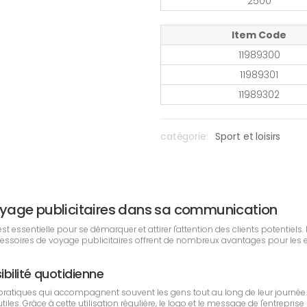
2500
Item Code
11989300
11989301
11989302
catégorie:
Sport et loisirs
 voyage publicitaires dans sa communication
essentielle pour se démarquer et attirer l'attention des clients potentiels. 
ccessoires de voyage publicitaires offrent de nombreux avantages pour les
ibilité quotidienne
pratiques qui accompagnent souvent les gens tout au long de leur journée
les. Grâce à cette utilisation régulière, le logo et le message de l'entrepri