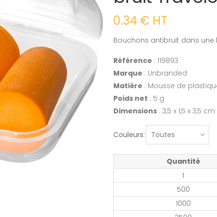
0.34 € HT
Bouchons antibruit dans une 
Référence
: 119893
Marque
: Unbranded
Matière
: Mousse de plastique
Poids net
: 5 g
Dimensions
: 3,5 x 1,5 x 3,5 cm
Couleurs:
Quantité
1
500
1000