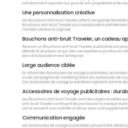
constamment exposés aux yeux de son propriétaire et de ceux q
Une personnalisation créative
Les Bouchons anti-bruit Traveler offrent une grande flexibilit
Bouchons anti-bruit Traveler qui correspondent parfaitement à
manière créative et originale.
Bouchons anti-bruit Traveler, un cadeau 
Recevoir un Bouchons anti-bruit Traveler publicitaire est per
détente et de plaisir, ce qui crée une expérience positive et m
liens et la loyauté envers l'entreprise.
Large audience ciblée
En offrant des Accessoires de voyage publicitaires, les entre
ou de campagnes de marketing direct, les Accessoires de voyage
Ces Accessoires de voyage publicitaires agissent comme des
Accessoires de voyage publicitaires : durabil
Les Bouchons anti-bruit Traveler sont des objets durables q
anti-bruit Traveler continuent de promouvoir la marque durant u
car ils assurent une visibilité continue sans coût supplémenta
Communication engagée
Les Accessoires de voyage publicitaires peuvent être utilisés