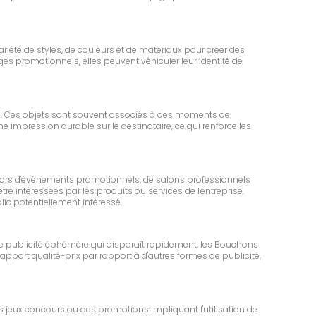
riété de styles, de couleurs et de matériaux pour créer des
es promotionnels, elles peuvent véhiculer leur identité de
urs. Ces objets sont souvent associés à des moments de
e impression durable sur le destinataire, ce qui renforce les
t lors d'événements promotionnels, de salons professionnels
e intéressées par les produits ou services de l'entreprise.
c potentiellement intéressé.
ne publicité éphémère qui disparaît rapidement, les Bouchons
rapport qualité-prix par rapport à d'autres formes de publicité,
s jeux concours ou des promotions impliquant l'utilisation de