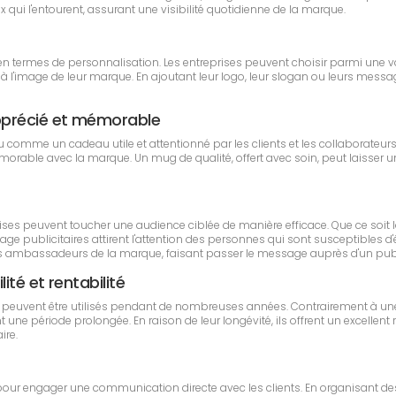
ui l'entourent, assurant une visibilité quotidienne de la marque.
é en termes de personnalisation. Les entreprises peuvent choisir parmi une va
 l'image de leur marque. En ajoutant leur logo, leur slogan ou leurs messag
apprécié et mémorable
çu comme un cadeau utile et attentionné par les clients et les collaborate
émorable avec la marque. Un mug de qualité, offert avec soin, peut laisser un
prises peuvent toucher une audience ciblée de manière efficace. Que ce soi
 publicitaires attirent l'attention des personnes qui sont susceptibles d'êtr
 ambassadeurs de la marque, faisant passer le message auprès d'un publi
ité et rentabilité
ui peuvent être utilisés pendant de nombreuses années. Contrairement à u
ne période prolongée. En raison de leur longévité, ils offrent un excellent 
ire.
 pour engager une communication directe avec les clients. En organisant de