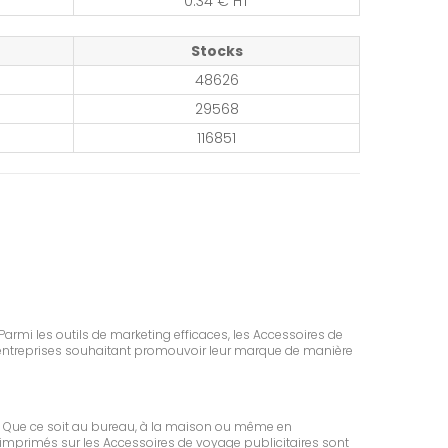
0.34 € HT
Stocks
48626
29568
116851
Parmi les outils de marketing efficaces, les Accessoires de
 entreprises souhaitant promouvoir leur marque de manière
. Que ce soit au bureau, à la maison ou même en
se imprimés sur les Accessoires de voyage publicitaires sont