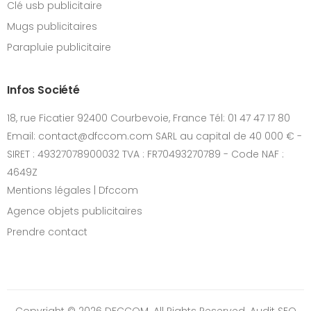
Clé usb publicitaire
Mugs publicitaires
Parapluie publicitaire
Infos Société
18, rue Ficatier 92400 Courbevoie, France Tél: 01 47 47 17 80
Email: contact@dfccom.com SARL au capital de 40 000 € -
SIRET : 49327078900032 TVA : FR70493270789 - Code NAF :
4649Z
Mentions légales | Dfccom
Agence objets publicitaires
Prendre contact
Copyright © 2026 DFCCOM. All Rights Reserved.
Audit SEO