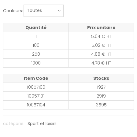
Couleurs:
Quantité
Prix unitaire
1
5.04 € HT
100
5.02 € HT
250
4.88 € HT
1000
4.78 € HT
Item Code
Stocks
10057100
1927
10057101
2919
10057104
3595
catégorie:
Sport et loisirs