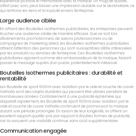
expérience positive et mémorable avec la marque. Un mug de qualité,
offert avec soin, peut laisser une impression durable sur le destinataire, ce
qui renforce les liens et la loyauté envers l'entreprise.
Large audience ciblée
En offrant des Bouteilles isothermes publicitaires, les entreprises peuvent
toucher une audience ciblée de manière efficace. Que ce soit lors
d'événements promotionnels, de salons professionnels ou de
campagnes de marketing direct, les Bouteilles isothermes publicitaires
attirent l'attention des personnes qui sont susceptibles d'être intéressées
par les produits ou services de l'entreprise. Ces Bouteilles isothermes
publicitaires agissent comme des ambassadeurs de la marque, faisant
passer le message auprès d'un public potentiellement intéressé.
Bouteilles isothermes publicitaires : durabilité et
rentabilité
Les Bouteille de sport 600ml avec isolation par le vide et couche de cuivre
Valhalla sont des objets durables qui peuvent être utilisés pendant de
nombreuses années. Contrairement à une publicité éphémère qui
disparaît rapidement, les Bouteille de sport 600ml avec isolation par le
vide et couche de cuivre Valhalla continuent de promouvoir la marque
durant une période prolongée. En raison de leur longévité, ils offrent un
excellent rapport qualité-prix par rapport à d'autres formes de publicité,
car ils assurent une visibilité continue sans coût supplémentaire.
Communication engagée