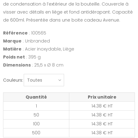
de condensation à l’extérieur de la bouteille. Couvercle à
visser avec détails en liège et fond antidérapant. Capacité
de 600ml. Présentée dans une boite cadeau Avenue.
Référence
: 100565
Marque
: Unbranded
Matière
: Acier inoxydable, Liège
Poids net
: 395 g
Dimensions
: 25,5 x Ø 8 cm
Couleurs:
Quantité
Prix unitaire
1
14.38 € HT
50
14.38 € HT
100
14.38 € HT
500
14.38 € HT