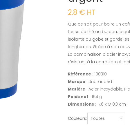
2.8 € HT
Que ce soit pour boire un ca
tasse de thé au bureau, le gob
isolante du gobelet garde le
longtemps. Grâce à son couverc
La combinaison d'acier inoxyda
résistant à la corrosion et fac
Référence
: 100310
Marque
: Unbranded
Matière
: Acier inoxydable, Pl
Poids net
: 164 g
Dimensions
: 17,6 x Ø 8,3 cm
Couleurs: