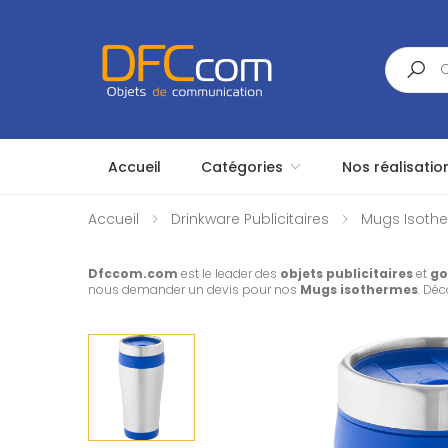
Search
Accueil
Catégories
Nos réalisatio
Accueil
Drinkware Publicitaires
Mugs Isothe
Dfccom.com
est le leader des
objets publicitaires
et
go
nous demander un devis pour nos
Mugs isothermes
. Dé