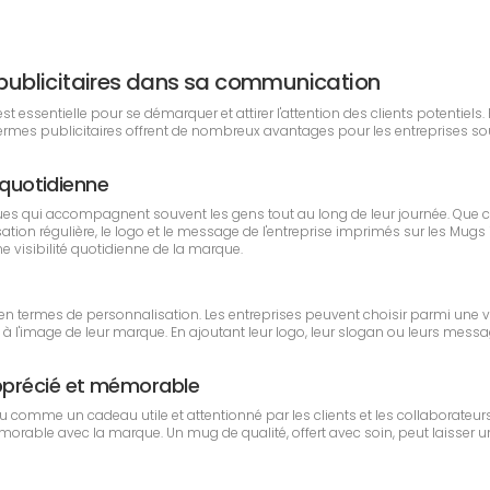
s publicitaires dans sa communication
 essentielle pour se démarquer et attirer l'attention des clients potentiels.
hermes publicitaires offrent de nombreux avantages pour les entreprises s
é quotidienne
ues qui accompagnent souvent les gens tout au long de leur journée. Que 
lisation régulière, le logo et le message de l'entreprise imprimés sur les 
ne visibilité quotidienne de la marque.
en termes de personnalisation. Les entreprises peuvent choisir parmi une va
'image de leur marque. En ajoutant leur logo, leur slogan ou leurs messag
pprécié et mémorable
u comme un cadeau utile et attentionné par les clients et les collaborate
émorable avec la marque. Un mug de qualité, offert avec soin, peut laisser un