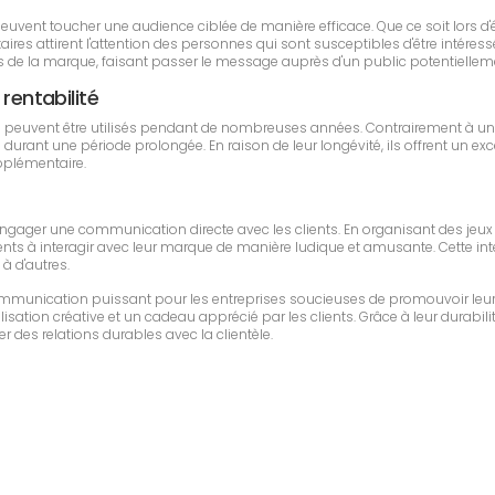
 peuvent toucher une audience ciblée de manière efficace. Que ce soit lor
es attirent l'attention des personnes qui sont susceptibles d'être intéressé
e la marque, faisant passer le message auprès d'un public potentielleme
 rentabilité
 peuvent être utilisés pendant de nombreuses années. Contrairement à un
ant une période prolongée. En raison de leur longévité, ils offrent un exce
upplémentaire.
 engager une communication directe avec les clients. En organisant des jeu
ents à interagir avec leur marque de manière ludique et amusante. Cette intera
à d'autres.
communication puissant pour les entreprises soucieuses de promouvoir leur
sation créative et un cadeau apprécié par les clients. Grâce à leur durabilit
r des relations durables avec la clientèle.