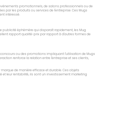
s d'événements promotionnels, de salons professionnels ou de
es par les produits ou services de l'entreprise. Ces Mugs
nt intéressé.
e publicité éphémère qui disparaît rapidement, les Mug
llent rapport qualité-prix par rapport à d'autres formes de
x concours ou des promotions impliquant l'utilisation de Mugs
ction renforce la relation entre l'entreprise et ses clients,
 marque de manière efficace et durable. Ces objets
é et leur rentabilité, ils sont un investissement marketing