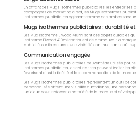
En offrant des Mugs isothermes publicitaires, les entreprises
campagnes de marketing direct, les Mugs isothermes publicitair
isothermes publicitaires agissent comme des ambassadeurs d
Mugs isothermes publicitaires : durabilité et
Les Mug isotherme Elwood 410ml sont des objets durables qui
isotherme Elwood 410ml continuent de promouvoir la marque dur
publicité, car ils assurent une visibilité continue sans coût s
Communication engagée
Les Mugs isothermes publicitaires peuvent être utilisés pour
isothermes publicitaires, les entreprises peuvent inciter les cli
favorisant ainsi la fidélité et la recommandation de la marque 
Les Mugs isothermes publicitaires représentent un outil de 
personnalisés offrent une visibilité quotidienne, une personnali
judicieux pour renforcer la notoriété de la marque et développe