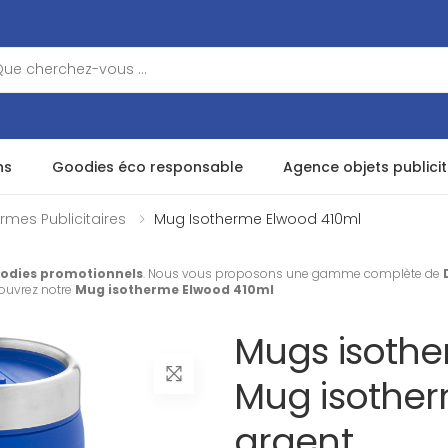
ns
Goodies éco responsable
Agence objets publicit
rmes Publicitaires
Mug Isotherme Elwood 410ml
odies promotionnels
. Nous vous proposons une gamme complète de
couvrez notre
Mug isotherme Elwood 410ml
Mugs isother
Mug isother
argent