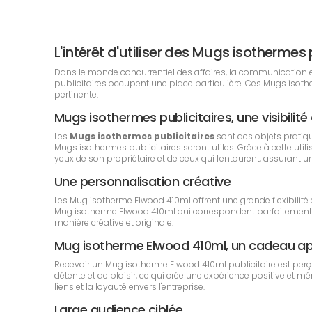
L'intérêt d'utiliser des Mugs isotherme
Dans le monde concurrentiel des affaires, la communication est
publicitaires occupent une place particulière. Ces Mugs isot
pertinente.
Mugs isothermes publicitaires, une visibilit
Les
Mugs isothermes publicitaires
sont des objets pratiq
Mugs isothermes publicitaires seront utiles. Grâce à cette uti
yeux de son propriétaire et de ceux qui l'entourent, assurant u
Une personnalisation créative
Les Mug isotherme Elwood 410ml offrent une grande flexibilité 
Mug isotherme Elwood 410ml qui correspondent parfaitement à l
manière créative et originale.
Mug isotherme Elwood 410ml, un cadeau a
Recevoir un Mug isotherme Elwood 410ml publicitaire est perç
détente et de plaisir, ce qui crée une expérience positive et m
liens et la loyauté envers l'entreprise.
Large audience ciblée