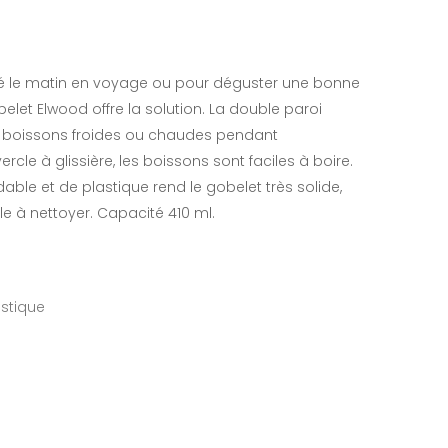
fé le matin en voyage ou pour déguster une bonne
elet Elwood offre la solution. La double paroi
s boissons froides ou chaudes pendant
le à glissière, les boissons sont faciles à boire.
ble et de plastique rend le gobelet très solide,
ile à nettoyer. Capacité 410 ml.
astique