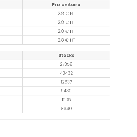
Prix unitaire
2.8 € HT
2.8 € HT
2.8 € HT
2.8 € HT
Stocks
27358
43432
12637
9430
11105
8640