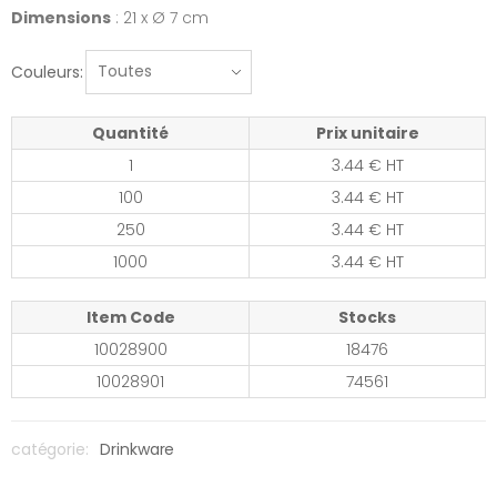
Dimensions
: 21 x Ø 7 cm
Couleurs:
Quantité
Prix unitaire
1
3.44 € HT
100
3.44 € HT
250
3.44 € HT
1000
3.44 € HT
Item Code
Stocks
10028900
18476
10028901
74561
catégorie:
Drinkware