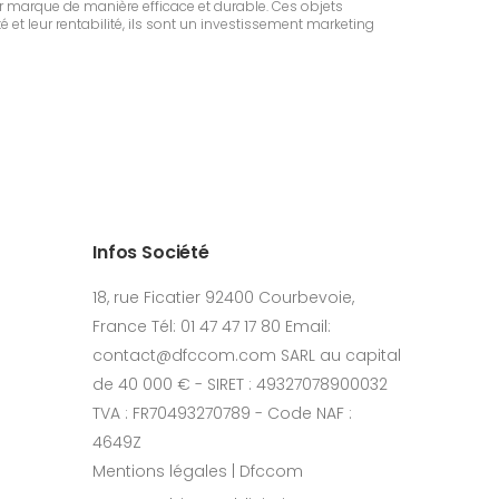
 marque de manière efficace et durable. Ces objets
é et leur rentabilité, ils sont un investissement marketing
Infos Société
18, rue Ficatier 92400 Courbevoie,
France Tél: 01 47 47 17 80 Email:
contact@dfccom.com SARL au capital
de 40 000 € - SIRET : 49327078900032
TVA : FR70493270789 - Code NAF :
4649Z
Mentions légales | Dfccom