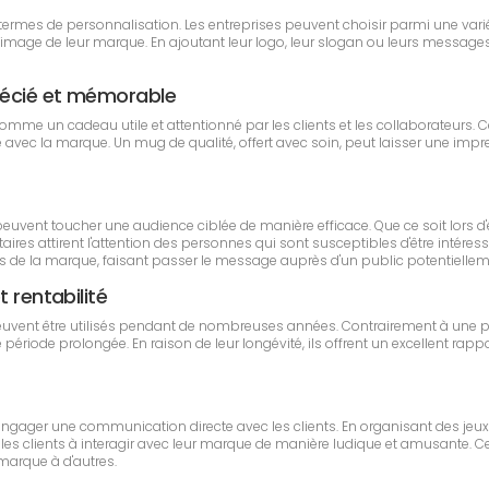
n termes de personnalisation. Les entreprises peuvent choisir parmi une vari
'image de leur marque. En ajoutant leur logo, leur slogan ou leurs messages 
récié et mémorable
 comme un cadeau utile et attentionné par les clients et les collaborateur
avec la marque. Un mug de qualité, offert avec soin, peut laisser une impress
s peuvent toucher une audience ciblée de manière efficace. Que ce soit lor
es attirent l'attention des personnes qui sont susceptibles d'être intéressé
 la marque, faisant passer le message auprès d'un public potentielleme
 rentabilité
peuvent être utilisés pendant de nombreuses années. Contrairement à une p
iode prolongée. En raison de leur longévité, ils offrent un excellent rappor
engager une communication directe avec les clients. En organisant des jeux
es clients à interagir avec leur marque de manière ludique et amusante. Cette
 marque à d'autres.