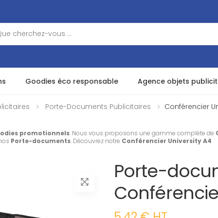
ns
Goodies éco responsable
Agence objets publicit
icitaires
Porte-Documents Publicitaires
Conférencier Un
odies promotionnels
. Nous vous proposons une gamme complète de
 nos
Porte-documents
. Découvrez notre
Conférencier University A4
Porte-docume
Conférencier
5.42 € HT