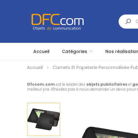
Search
Accueil
Catégories
Nos réalisatio
Accueil
Carnets Et Papeterie Personnalisée Publ
Dfccom.com
est le leader des
objets publicitaires
et
go
meilleur prix. N'hésitez pas à nous demander un devis pour