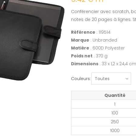
Conférencier avec scratch, b
notes de 20 pages à lignes. St
Référence
: 119514
Marque
: Unbranded
Matière
: 600D Polyester
Poids net
: 370 g
Dimensions
: 33 x 1,2 x 24,4 c
Couleurs:
Quantité
1
100
250
1000