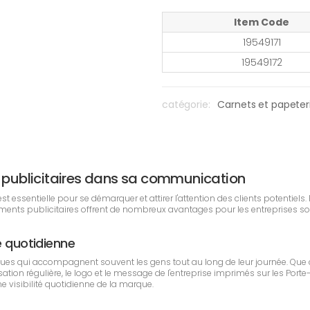
Item Code
19549171
19549172
catégorie:
Carnets et papeter
ts publicitaires dans sa communication
 essentielle pour se démarquer et attirer l'attention des clients potentiels
uments publicitaires offrent de nombreux avantages pour les entreprises s
é quotidienne
ques qui accompagnent souvent les gens tout au long de leur journée. Que
ilisation régulière, le logo et le message de l'entreprise imprimés sur les
ne visibilité quotidienne de la marque.