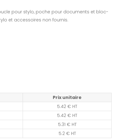
oucle pour stylo, poche pour documents et bloc-
ylo et accessoires non fournis.
m
Prix unitaire
5.42 € HT
5.42 € HT
5.31 € HT
5.2 € HT