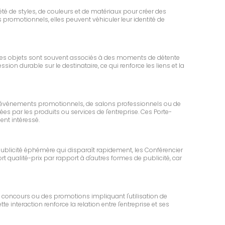
été de styles, de couleurs et de matériaux pour créer des
promotionnels, elles peuvent véhiculer leur identité de
s. Ces objets sont souvent associés à des moments de détente
ion durable sur le destinataire, ce qui renforce les liens et la
s d'événements promotionnels, de salons professionnels ou de
es par les produits ou services de l'entreprise. Ces Porte-
nt intéressé.
ublicité éphémère qui disparaît rapidement, les Conférencier
t qualité-prix par rapport à d'autres formes de publicité, car
 concours ou des promotions impliquant l'utilisation de
 interaction renforce la relation entre l'entreprise et ses