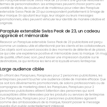
Les Parapluie extensible Swiss Peak de 23 offrent une grande flexibilité en
termes de personnalisation. Les entreprises peuvent choisir parmi une
variété de styles, de couleurs et de matériaux pour créer des Parapluie
extensible Swiss Peak de 23 qui correspondent parfaitement à l'image de
leur marque. En ajoutant leur logo, leur slogan ou leurs messages
promotionnels, elles peuvent véhiculer leur identité de manière créative et
originale.
Parapluie extensible Swiss Peak de 23, un cadeau
apprécié et mémorable
Recevoir un Parapluie extensible Swiss Peak de 23 publicitaire est perçu
comme un cadeau utile et attentionné par les clients et les collaborateurs.
Ces objets sont souvent associés à des moments de détente et de plaisir,
ce qui crée une expérience positive et mémorable avec la marque. Un mug
de qualité, offert avec soin, peut laisser une impression durable sur le
destinataire, ce qui renforce les liens et la loyauté envers l'entreprise.
Large audience ciblée
En offrant des Parapluies, Parapluies pour 2 personnes publicitaires, les
entreprises peuvent toucher une audience ciblée de manière efficace. Que
ce soit lors d'événements promotionnels, de salons professionnels ou de
campagnes de marketing direct, les Parapluies, Parapluies pour 2
personnes publicitaires attirent l'attention des personnes qui sont
susceptibles d'être intéressées par les produits ou services de l'entreprise.
Ces Parapluies, Parapluies pour 2 personnes publicitaires agissent
comme des ambassadeurs de la marque, faisant passer le message
auprès d'un public potentiellement intéressé.