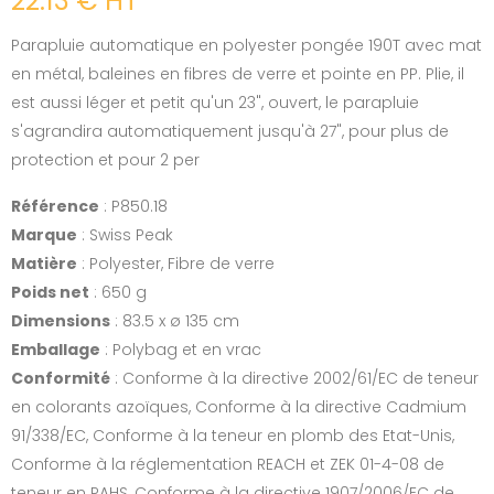
22.13 € HT
Parapluie automatique en polyester pongée 190T avec mat
en métal, baleines en fibres de verre et pointe en PP. Plie, il
est aussi léger et petit qu'un 23", ouvert, le parapluie
s'agrandira automatiquement jusqu'à 27", pour plus de
protection et pour 2 per
Référence
: P850.18
Marque
: Swiss Peak
Matière
: Polyester, Fibre de verre
Poids net
: 650 g
Dimensions
: 83.5 x ø 135 cm
Emballage
: Polybag et en vrac
Conformité
: Conforme à la directive 2002/61/EC de teneur
en colorants azoïques, Conforme à la directive Cadmium
91/338/EC, Conforme à la teneur en plomb des Etat-Unis,
Conforme à la réglementation REACH et ZEK 01-4-08 de
teneur en PAHS, Conforme à la directive 1907/2006/EC de