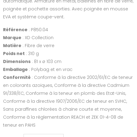
automatique. Armature en métal, baleines en fibre de verre,
poignée et pochette assorties. Avec poignée en mousse
EVA et système coupe-vent.
Référence
: P850.04
Marque
: XD Collection
Matière
: Fibre de verre
Poids net
: 310 g
Dimensions
: 81 x ø 103 cm
Emballage
: Polybag et en vrac
Conformité
: Conforme à la directive 2002/61/EC de teneur
en colorants azoïques, Conforme à la directive Cadmium
91/338/EC, Conforme à la teneur en plomb des Etat-Unis,
Conforme à la directive 1907/2006/EC de teneur en SVHC,
Sans paraffines chlorées à chaine courte et moyenne,
Conforme à la réglementation REACH et ZEK 01-4-08 de
teneur en PAHS