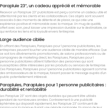
Parapluie 23”, un cadeau apprécié et mémorable
Recevoir un Parapluie 23” publicitaire est perçu comme un cadeau utile et
attentionné par les clients et les collaborateurs. Ces objets sont souvent
associés à des moments de détente et de plaisir, ce qui crée une
expérience positive et mémorable avec la marque. Un mug de qualité,
offert avec soin, peut laisser une impression durable sur le destinataire, ce
qui renforce les liens et la loyauté envers l'entreprise.
Large audience ciblée
En offrant des Parapluies, Parapluies pour 1 personne publicitaires, les
entreprises peuvent toucher une audience ciblée de manière efficace. Que
ce soit lors d'événements promotionnels, de salons professionnels ou de
campagnes de marketing direct, les Parapluies, Parapluies pour 1
personne publicitaires attirent l'attention des personnes qui sont
susceptibles d'être intéressées par les produits ou services de l'entreprise.
Ces Parapluies, Parapluies pour 1 personne publicitaires agissent comme
des ambassadeurs de la marque, faisant passer le message auprès d'un
public potentiellement intéressé.
Parapluies, Parapluies pour 1 personne publicitaires :
durabilité et rentabilité
Les Parapluie 23” sont des objets durables qui peuvent être utilisés
pendant de nombreuses années. Contrairement à une publicité
éphémère qui disparaît rapidement, les Parapluie 23” continuent de
promouvoir la marque durant une période prolongée. En raison de leur