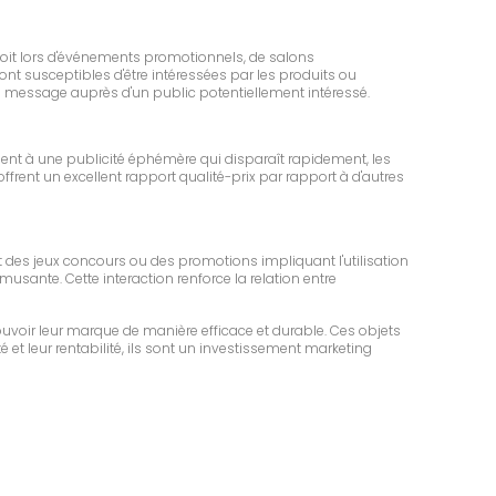
 soit lors d'événements promotionnels, de salons
ont susceptibles d'être intéressées par les produits ou
e message auprès d'un public potentiellement intéressé.
ent à une publicité éphémère qui disparaît rapidement, les
frent un excellent rapport qualité-prix par rapport à d'autres
t des jeux concours ou des promotions impliquant l'utilisation
musante. Cette interaction renforce la relation entre
uvoir leur marque de manière efficace et durable. Ces objets
é et leur rentabilité, ils sont un investissement marketing