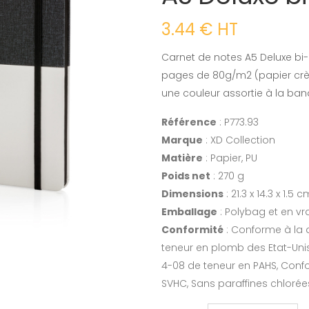
3.44 € HT
Carnet de notes A5 Deluxe bi-m
pages de 80g/m2 (papier crèm
une couleur assortie à la ba
Référence
: P773.93
Marque
: XD Collection
Matière
: Papier, PU
Poids net
: 270 g
Dimensions
: 21.3 x 14.3 x 1.5 
Emballage
: Polybag et en vr
Conformité
: Conforme à la 
teneur en plomb des Etat-Unis
4-08 de teneur en PAHS, Confo
SVHC, Sans paraffines chloré