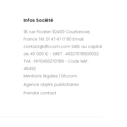
Infos Société
18, rue Ficatier 92400 Courbevoie,
France Tél: 01 47 47 17 80 Email:
contact@dfccom.com SARL au capital
de 40 000 € - SIRET : 49327078900032
TVA : FR70493270789 - Code NAF :
4649Z
Mentions légales | Dfccom
Agence objets publicitaires
Prendre contact