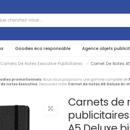
ns
Goodies éco responsable
Agence objets publicit
Carnets De Notes Executive Publicitaires
Carnet De Notes A5
odies promotionnels
. Nous vous proposons une gamme complète de
 de notes Executive
. Découvrez notre
Carnet de notes A5 Deluxe bi-
Carnets de 
publicitaire
A5 Deluxe bi