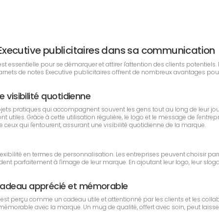
es Executive publicitaires dans sa communication
essentielle pour se démarquer et attirer l'attention des clients potentiels. 
 Carnets de notes Executive publicitaires offrent de nombreux avantages po
 visibilité quotidienne
jets pratiques qui accompagnent souvent les gens tout au long de leur jo
 utiles. Grâce à cette utilisation régulière, le logo et le message de l'entr
eux qui l'entourent, assurant une visibilité quotidienne de la marque.
exibilité en termes de personnalisation. Les entreprises peuvent choisir par
ent parfaitement à l'image de leur marque. En ajoutant leur logo, leur slo
 cadeau apprécié et mémorable
e est perçu comme un cadeau utile et attentionné par les clients et les co
t mémorable avec la marque. Un mug de qualité, offert avec soin, peut laisse