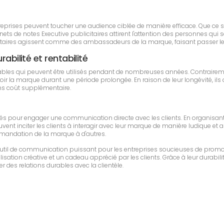
entreprises peuvent toucher une audience ciblée de manière efficace. Que ce
s de notes Executive publicitaires attirent l'attention des personnes qui s
licitaires agissent comme des ambassadeurs de la marque, faisant passer l
abilité et rentabilité
ables qui peuvent être utilisés pendant de nombreuses années. Contrairem
la marque durant une période prolongée. En raison de leur longévité, ils of
sans coût supplémentaire.
lisés pour engager une communication directe avec les clients. En organisan
uvent inciter les clients à interagir avec leur marque de manière ludique et a
ecommandation de la marque à d'autres.
 outil de communication puissant pour les entreprises soucieuses de promo
sation créative et un cadeau apprécié par les clients. Grâce à leur durabilit
r des relations durables avec la clientèle.