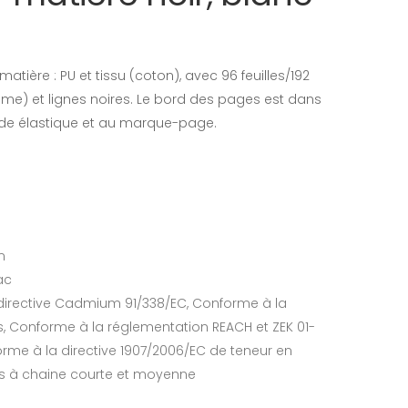
atière : PU et tissu (coton), avec 96 feuilles/192
e) et lignes noires. Le bord des pages est dans
nde élastique et au marque-page.
cm
ac
directive Cadmium 91/338/EC, Conforme à la
, Conforme à la réglementation REACH et ZEK 01-
rme à la directive 1907/2006/EC de teneur en
es à chaine courte et moyenne