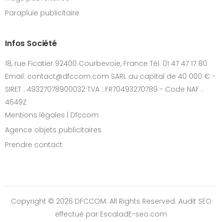
Parapluie publicitaire
Infos Société
18, rue Ficatier 92400 Courbevoie, France Tél: 01 47 47 17 80
Email: contact@dfccom.com SARL au capital de 40 000 € -
SIRET : 49327078900032 TVA : FR70493270789 - Code NAF :
4649Z
Mentions légales | Dfccom
Agence objets publicitaires
Prendre contact
Copyright © 2026 DFCCOM. All Rights Reserved.
Audit SEO
effectué par EscaladE-seo.com