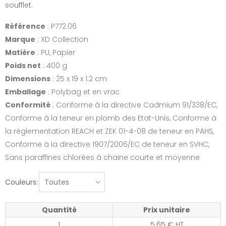
soufflet.
Référence
: P772.06
Marque
: XD Collection
Matière
: PU, Papier
Poids net
: 400 g
Dimensions
: 25 x 19 x 1.2 cm
Emballage
: Polybag et en vrac
Conformité
: Conforme à la directive Cadmium 91/338/EC,
Conforme à la teneur en plomb des Etat-Unis, Conforme à
la réglementation REACH et ZEK 01-4-08 de teneur en PAHS,
Conforme à la directive 1907/2006/EC de teneur en SVHC,
Sans paraffines chlorées à chaine courte et moyenne
Couleurs:
Quantité
Prix unitaire
1
5.65 € HT