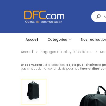
Search
Accueil
Catégories
Nos réalisatio
Accueil
Bagages Et Trolley Publicitaires
Sac
Dfccom.com
est le leader des
objets publicitaires
et
go
pas à nous demander un devis pour nos
Sacs ordinateur