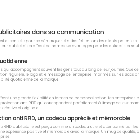
r publicitaires dans sa communication
essentielle pour se démarquer et attirer l'attention des clients potentiels. 
nateur publicitaires offrent de nombreux avantages pour les entreprises so
quotidienne
es qui accompagnent souvent les gens tout au long de leur journée. Que c
lisation régulière, le logo et le message de l'entreprise imprimés sur les Sa
sibilité quotidienne de la marque.
ffrent une grande flexibilité en termes de personnalisation. Les entreprises 
 protection anti RFID qui correspondent parfaitement à l'image de leur marq
créative et originale.
ction anti RFID, un cadeau apprécié et mémorable
ti RFID publicitaire est perçu comme un cadeau utile et attentionné par les 
une expérience positive et mémorable avec la marque. Un mug de qualité, of
eprise.