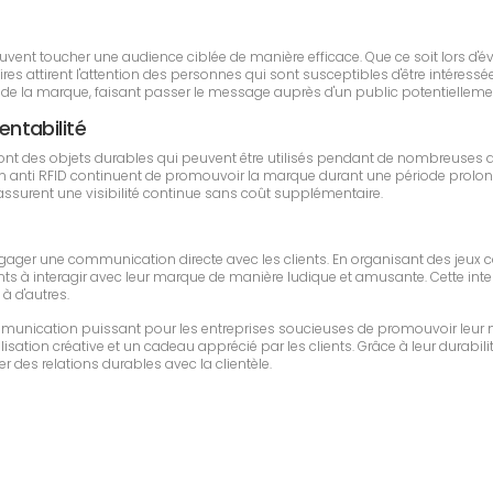
 peuvent toucher une audience ciblée de manière efficace. Que ce soit lors
s attirent l'attention des personnes qui sont susceptibles d'être intéressée
 la marque, faisant passer le message auprès d'un public potentiellemen
entabilité
D sont des objets durables qui peuvent être utilisés pendant de nombreuses
n anti RFID continuent de promouvoir la marque durant une période prolongée.
s assurent une visibilité continue sans coût supplémentaire.
engager une communication directe avec les clients. En organisant des jeux
ents à interagir avec leur marque de manière ludique et amusante. Cette interac
à d'autres.
ommunication puissant pour les entreprises soucieuses de promouvoir leur 
sation créative et un cadeau apprécié par les clients. Grâce à leur durabilit
r des relations durables avec la clientèle.