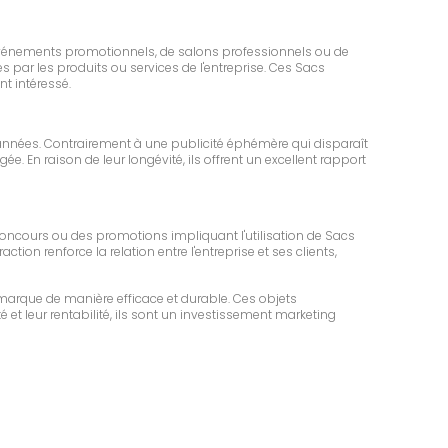
 d'événements promotionnels, de salons professionnels ou de
s par les produits ou services de l'entreprise. Ces Sacs
t intéressé.
 années. Contrairement à une publicité éphémère qui disparaît
 En raison de leur longévité, ils offrent un excellent rapport
 concours ou des promotions impliquant l'utilisation de Sacs
tion renforce la relation entre l'entreprise et ses clients,
marque de manière efficace et durable. Ces objets
é et leur rentabilité, ils sont un investissement marketing