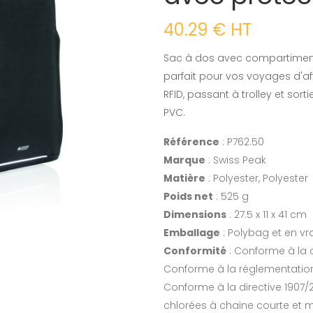
40.29 € HT
Sac à dos avec compartiment 
parfait pour vos voyages d'af
RFID, passant à trolley et sor
PVC.
Référence
: P762.50
Marque
: Swiss Peak
Matière
: Polyester, Polyester
Poids net
: 525 g
Dimensions
: 27.5 x 11 x 41 cm
Emballage
: Polybag et en vr
Conformité
: Conforme à la 
Conforme à la réglementation
Conforme à la directive 1907/
chlorées à chaine courte et 