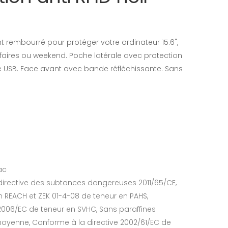
rembourré pour protéger votre ordinateur 15.6",
faires ou weekend. Poche latérale avec protection
tie USB. Face avant avec bande réfléchissante. Sans
ac
directive des subtances dangereuses 2011/65/CE,
 REACH et ZEK 01-4-08 de teneur en PAHS,
2006/EC de teneur en SVHC, Sans paraffines
moyenne, Conforme à la directive 2002/61/EC de