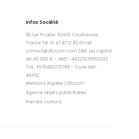
Infos Société
18, rue Ficatier 92400 Courbevoie,
France Tél: 01 47 47 17 80 Email:
contact@dfccom.com SARL au capital
de 40 000 € - SIRET : 49327078900032
TVA : FR70493270789 - Code NAF :
4649Z
Mentions légales | Dfccom
Agence objets publicitaires
Prendre contact