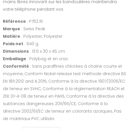
mains libres innovant sur les bandoulières maintiendra
votre téléphone pendant vos
Référence
: P762.15
Marque
: Swiss Peak
Matière
: Polyester, Polyester
Poids net
: 640 g
Dimensions
: 13.5 x 30 x 45 cm
Emballage
: Polybag et en vrac
Conformité
: Sans paraffines chlorées à chaine courte et
moyenne, Conform Nickel release test methode directive BS
EN 1811:2012 and A:2015, Conforme à la directive 1907/2006/EC
de teneur en SVHC, Conforme à la réglementation REACH et
ZEK 01-4-08 de teneur en PAHS, Conforme à la directive des
subtances dangereuses 2011/65/CE, Conforme à la
directive 2002/61/EC de teneur en colorants azoïques, Pas
de matériaux PVC utilisés