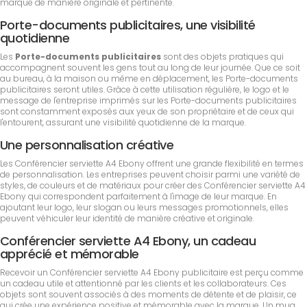
marque de manière originale et pertinente.
Porte-documents publicitaires, une visibilité
quotidienne
Les
Porte-documents publicitaires
sont des objets pratiques qui
accompagnent souvent les gens tout au long de leur journée. Que ce soit
au bureau, à la maison ou même en déplacement, les Porte-documents
publicitaires seront utiles. Grâce à cette utilisation régulière, le logo et le
message de l'entreprise imprimés sur les Porte-documents publicitaires
sont constamment exposés aux yeux de son propriétaire et de ceux qui
l'entourent, assurant une visibilité quotidienne de la marque.
Une personnalisation créative
Les Conférencier serviette A4 Ebony offrent une grande flexibilité en termes
de personnalisation. Les entreprises peuvent choisir parmi une variété de
styles, de couleurs et de matériaux pour créer des Conférencier serviette A4
Ebony qui correspondent parfaitement à l'image de leur marque. En
ajoutant leur logo, leur slogan ou leurs messages promotionnels, elles
peuvent véhiculer leur identité de manière créative et originale.
Conférencier serviette A4 Ebony, un cadeau
apprécié et mémorable
Recevoir un Conférencier serviette A4 Ebony publicitaire est perçu comme
un cadeau utile et attentionné par les clients et les collaborateurs. Ces
objets sont souvent associés à des moments de détente et de plaisir, ce
qui crée une expérience positive et mémorable avec la marque. Un mug