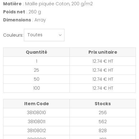
Matière
: Maille piquée Coton, 200 g/m2
Poids net
: 260 g
Dimensions
: Array
Couleurs:
Quantité
Prix unitaire
1
12.74 € HT
25
12.74 € HT
50
12.74 € HT
100
12.74 € HT
Item Code
Stocks
38108010
256
38108011
562
38108012
828