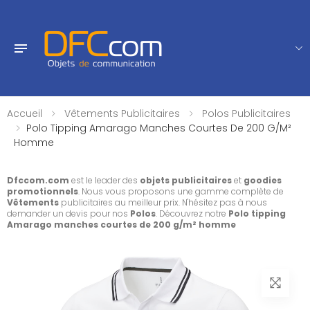
Accueil
Vêtements Publicitaires
Polos Publicitaires
Polo Tipping Amarago Manches Courtes De 200 G/m²
Homme
Dfccom.com
est le leader des
objets publicitaires
et
goodies
promotionnels
. Nous vous proposons une gamme complète de
Vêtements
publicitaires au meilleur prix. N'hésitez pas à nous
demander un devis pour nos
Polos
. Découvrez notre
Polo tipping
Amarago manches courtes de 200 g/m² homme