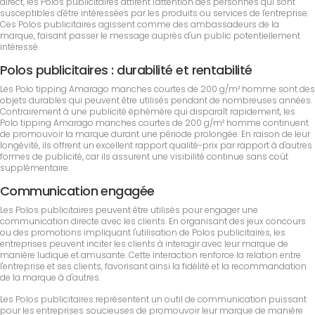
direct, les Polos publicitaires attirent l'attention des personnes qui sont
susceptibles d'être intéressées par les produits ou services de l'entreprise.
Ces Polos publicitaires agissent comme des ambassadeurs de la
marque, faisant passer le message auprès d'un public potentiellement
intéressé.
Polos publicitaires : durabilité et rentabilité
Les Polo tipping Amarago manches courtes de 200 g/m² homme sont des
objets durables qui peuvent être utilisés pendant de nombreuses années.
Contrairement à une publicité éphémère qui disparaît rapidement, les
Polo tipping Amarago manches courtes de 200 g/m² homme continuent
de promouvoir la marque durant une période prolongée. En raison de leur
longévité, ils offrent un excellent rapport qualité-prix par rapport à d'autres
formes de publicité, car ils assurent une visibilité continue sans coût
supplémentaire.
Communication engagée
Les Polos publicitaires peuvent être utilisés pour engager une
communication directe avec les clients. En organisant des jeux concours
ou des promotions impliquant l'utilisation de Polos publicitaires, les
entreprises peuvent inciter les clients à interagir avec leur marque de
manière ludique et amusante. Cette interaction renforce la relation entre
l'entreprise et ses clients, favorisant ainsi la fidélité et la recommandation
de la marque à d'autres.
Les Polos publicitaires représentent un outil de communication puissant
pour les entreprises soucieuses de promouvoir leur marque de manière