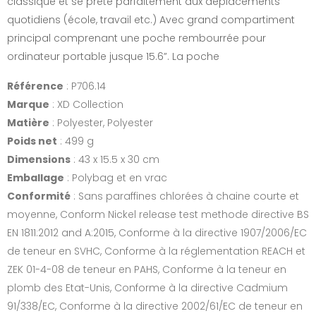
classique et se prête parfaitement aux déplacements
quotidiens (école, travail etc.) Avec grand compartiment
principal comprenant une poche rembourrée pour
ordinateur portable jusque 15.6”. La poche
Référence
: P706.14
Marque
: XD Collection
Matière
: Polyester, Polyester
Poids net
: 499 g
Dimensions
: 43 x 15.5 x 30 cm
Emballage
: Polybag et en vrac
Conformité
: Sans paraffines chlorées à chaine courte et
moyenne, Conform Nickel release test methode directive BS
EN 1811:2012 and A:2015, Conforme à la directive 1907/2006/EC
de teneur en SVHC, Conforme à la réglementation REACH et
ZEK 01-4-08 de teneur en PAHS, Conforme à la teneur en
plomb des Etat-Unis, Conforme à la directive Cadmium
91/338/EC, Conforme à la directive 2002/61/EC de teneur en