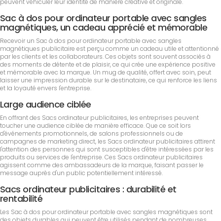
peuvent véhiculer leur identité de manière créative et originale.
Sac à dos pour ordinateur portable avec sangles
magnétiques, un cadeau apprécié et mémorable
Recevoir un Sac à dos pour ordinateur portable avec sangles
magnétiques publicitaire est perçu comme un cadeau utile et attentionné
par les clients et les collaborateurs. Ces objets sont souvent associés à
des moments de détente et de plaisir, ce qui crée une expérience positive
et mémorable avec la marque. Un mug de qualité, offert avec soin, peut
laisser une impression durable sur le destinataire, ce qui renforce les liens
et la loyauté envers l'entreprise.
Large audience ciblée
En offrant des Sacs ordinateur publicitaires, les entreprises peuvent
toucher une audience ciblée de manière efficace. Que ce soit lors
d'événements promotionnels, de salons professionnels ou de
campagnes de marketing direct, les Sacs ordinateur publicitaires attirent
l'attention des personnes qui sont susceptibles d'être intéressées par les
produits ou services de l'entreprise. Ces Sacs ordinateur publicitaires
agissent comme des ambassadeurs de la marque, faisant passer le
message auprès d'un public potentiellement intéressé.
Sacs ordinateur publicitaires : durabilité et
rentabilité
Les Sac à dos pour ordinateur portable avec sangles magnétiques sont
des objets durables qui peuvent être utilisés pendant de nombreuses