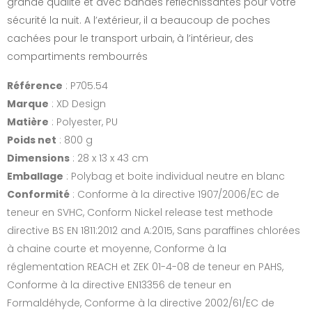
grande qualité et avec bandes réfléchissantes pour votre
sécurité la nuit. A l’extérieur, il a beaucoup de poches
cachées pour le transport urbain, à l’intérieur, des
compartiments rembourrés
Référence
: P705.54
Marque
: XD Design
Matière
: Polyester, PU
Poids net
: 800 g
Dimensions
: 28 x 13 x 43 cm
Emballage
: Polybag et boite individual neutre en blanc
Conformité
: Conforme à la directive 1907/2006/EC de
teneur en SVHC, Conform Nickel release test methode
directive BS EN 1811:2012 and A:2015, Sans paraffines chlorées
à chaine courte et moyenne, Conforme à la
réglementation REACH et ZEK 01-4-08 de teneur en PAHS,
Conforme à la directive EN13356 de teneur en
Formaldéhyde, Conforme à la directive 2002/61/EC de