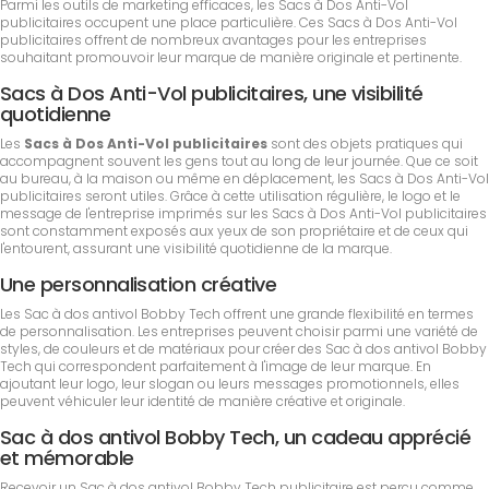
Parmi les outils de marketing efficaces, les Sacs à Dos Anti-Vol
publicitaires occupent une place particulière. Ces Sacs à Dos Anti-Vol
publicitaires offrent de nombreux avantages pour les entreprises
souhaitant promouvoir leur marque de manière originale et pertinente.
Sacs à Dos Anti-Vol publicitaires, une visibilité
quotidienne
Les
Sacs à Dos Anti-Vol publicitaires
sont des objets pratiques qui
accompagnent souvent les gens tout au long de leur journée. Que ce soit
au bureau, à la maison ou même en déplacement, les Sacs à Dos Anti-Vol
publicitaires seront utiles. Grâce à cette utilisation régulière, le logo et le
message de l'entreprise imprimés sur les Sacs à Dos Anti-Vol publicitaires
sont constamment exposés aux yeux de son propriétaire et de ceux qui
l'entourent, assurant une visibilité quotidienne de la marque.
Une personnalisation créative
Les Sac à dos antivol Bobby Tech offrent une grande flexibilité en termes
de personnalisation. Les entreprises peuvent choisir parmi une variété de
styles, de couleurs et de matériaux pour créer des Sac à dos antivol Bobby
Tech qui correspondent parfaitement à l'image de leur marque. En
ajoutant leur logo, leur slogan ou leurs messages promotionnels, elles
peuvent véhiculer leur identité de manière créative et originale.
Sac à dos antivol Bobby Tech, un cadeau apprécié
et mémorable
Recevoir un Sac à dos antivol Bobby Tech publicitaire est perçu comme