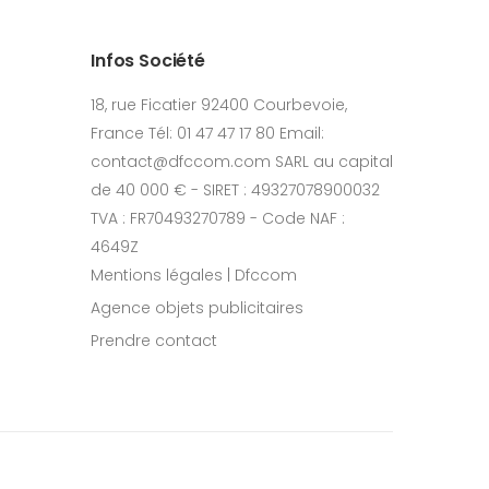
Infos Société
18, rue Ficatier 92400 Courbevoie,
France Tél: 01 47 47 17 80 Email:
contact@dfccom.com SARL au capital
de 40 000 € - SIRET : 49327078900032
TVA : FR70493270789 - Code NAF :
4649Z
Mentions légales | Dfccom
Agence objets publicitaires
Prendre contact