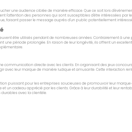
 toucher une audience ciblée de manière efficace. Que ce soit lors d'événe
nt l'attention des personnes qui sont susceptibles d'être intéressées par le
, faisant passer le message auprès d'un public potentiellement intéressé
té
euvent être utilisés pendant de nombreuses années. Contrairement à une 
ne période prolongée. En raison de leur longévité, ils offrent un excellent
upplémentaire.
une communication directe avec les clients. En organisant des jeux concour
ragir avec leur marque de manière ludique et amusante. Cette interaction renfor
tion puissant pour les entreprises soucieuses de promouvoir leur marque 
e et un cadeau apprécié par les clients. Grâce à leur durabilité et leur renta
 durables avec la clientèle.