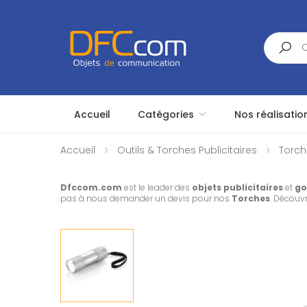
Search
Accueil
Catégories
Nos réalisatio
Accueil
Outils & Torches Publicitaires
Torch
Dfccom.com
est le leader des
objets publicitaires
et
go
pas à nous demander un devis pour nos
Torches
. Découv