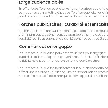
Large audience ciblée
En offrant des Torches publicitaires, les entreprises peuvent
campagnes de marketing direct, les Torches publicitaires attire
publicitaires agissent comme des ambassadeurs de la marque
Torches publicitaires : durabilité et rentabili
Les Lampe aluminium Quattro sont des objets durables qui p
aluminium Quattro continuent de promouvoir la marque durant u
publicité, car ils assurent une visibilité continue sans coût s
Communication engagée
Les Torches publicitaires peuvent être utilisés pour engager 
publicitaires, les entreprises peuvent inciter les clients à inte
la fidélité et la recommandation de la marque à d'autres.
Les Torches publicitaires représentent un outil de communica
offrent une visibilité quotidienne, une personnalisation créativ
renforcer la notoriété de la marque et développer des relations