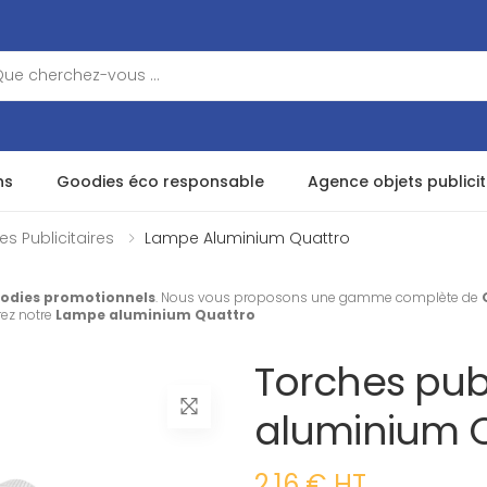
ns
Goodies éco responsable
Agence objets publicit
es Publicitaires
Lampe Aluminium Quattro
odies promotionnels
. Nous vous proposons une gamme complète de
rez notre
Lampe aluminium Quattro
Torches publ
aluminium Q
2.16 € HT