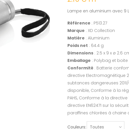
Lampe en aluminium avec 9 L
Référence
: P513.27
Marque
: XD Collection
Matière
: Aluminium
Poids net
: 64.4 g
Dimensions
: 2.5 x 9 x ø 2.6 c
Emballage
: Polybag et boite
Conformité
: Batterie confor
directive Electromagnétique 2
subtances dangereuses 2011/6
disponible, Conforme à la rég
PAHS, Conforme à la directive
directive EN62471 sur la sécu
paraffines chlorées à chaine
Couleurs: