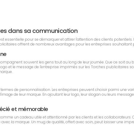
itaires dans sa communication
essentielle pour se démarquer et attirer l'attention des clients potentiels. 
blicitaires offrent de nombreux avantages pour les entreprises souhaitant 
nne
compagnent souvent les gens tout au long de leur journée. Que ce soit au
e, le logo et le message de l'entreprise imprimés sur les Torches publicitair
 marque.
 termes de personnalisation. Les entreprises peuvent choisir parmi une vari
mage de leur marque. En ajoutant leur logo, leur slogan ou leurs messages 
écié et mémorable
omme un cadeau utile et attentionné par les clients et les collaborateurs
avec la marque. Un mug de qualité, offert avec soin, peut laisser une impress